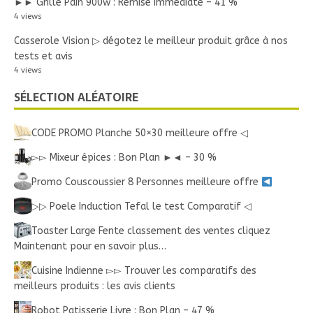
►► Grille Pain 900w : Remise immédiate – 41 %
4 views
Casserole Vision ▷ dégotez le meilleur produit grâce à nos
tests et avis
4 views
SÉLECTION ALÉATOIRE
CODE PROMO Planche 50×30 meilleure offre ◁
▻▻ Mixeur épices : Bon Plan ►◄ – 30 %
Promo Couscoussier 8 Personnes meilleure offre
▷▷ Poele Induction Tefal le test Comparatif ◁
Toaster Large Fente classement des ventes cliquez
Maintenant pour en savoir plus…
Cuisine Indienne ▻▻ Trouver les comparatifs des
meilleurs produits : les avis clients
Robot Patisserie Livre : Bon Plan – 47 %