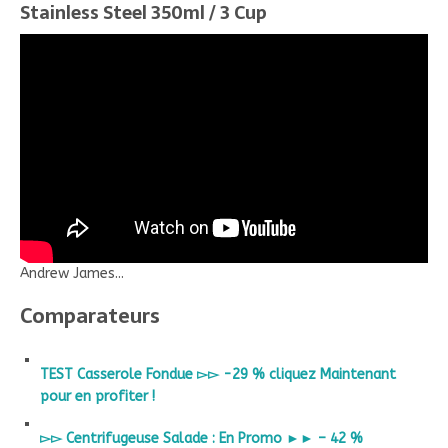
Stainless Steel 350ml / 3 Cup
Andrew James...
Comparateurs
TEST Casserole Fondue ▻▻ -29 % cliquez Maintenant
pour en profiter !
▻▻ Centrifugeuse Salade : En Promo ►► – 42 %