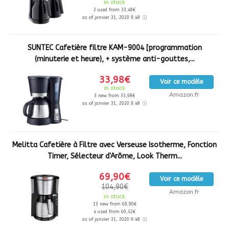
in stock
2 used from 33,48€
as of janvier 31, 2020 9:48
SUNTEC Cafetière filtre KAM-9004 [programmation
(minuterie et heure), + système anti-gouttes,...
33,98€
Voir ce modèle
in stock
Amazon.fr
3 new from 33,98€
as of janvier 31, 2020 9:48
Melitta Cafetière à Filtre avec Verseuse Isotherme, Fonction
Timer, Sélecteur d'Arôme, Look Therm...
69,90€
Voir ce modèle
104,90€
Amazon.fr
in stock
13 new from 69,90€
4 used from 60,32€
as of janvier 31, 2020 9:48