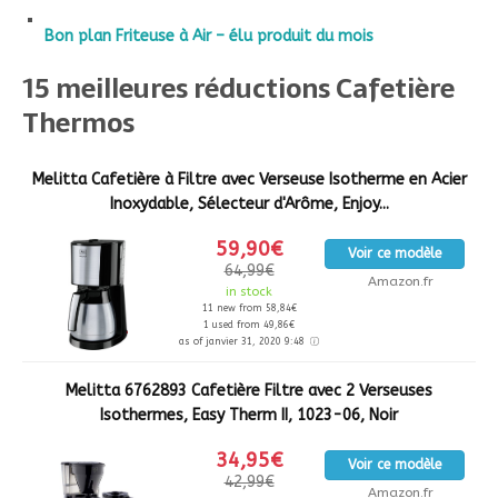
Bon plan Friteuse à Air – élu produit du mois
15 meilleures réductions Cafetière
Thermos
Melitta Cafetière à Filtre avec Verseuse Isotherme en Acier
Inoxydable, Sélecteur d'Arôme, Enjoy...
59,90€
Voir ce modèle
64,99€
Amazon.fr
in stock
11 new from 58,84€
1 used from 49,86€
as of janvier 31, 2020 9:48
Melitta 6762893 Cafetière Filtre avec 2 Verseuses
Isothermes, Easy Therm II, 1023-06, Noir
34,95€
Voir ce modèle
42,99€
Amazon.fr