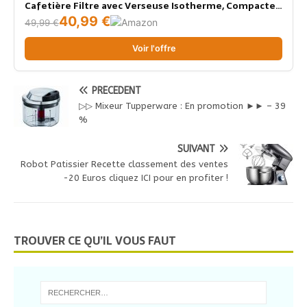
Cafetière Filtre avec Verseuse Isotherme, Compacte
et Élégante, Arrêt Automatique, Facile à Utiliser et à
40,99 €
49,99 €
Nettoyer
Voir l'offre
PRÉCÉDENT
▷▷ Mixeur Tupperware : En promotion ►► – 39
%
SUIVANT
Robot Patissier Recette classement des ventes
-20 Euros cliquez ICI pour en profiter !
TROUVER CE QU’IL VOUS FAUT