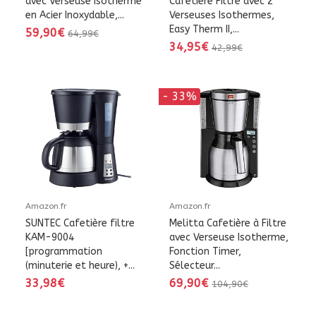
avec Verseuse Isotherme
Cafetière Filtre avec 2
en Acier Inoxydable,...
Verseuses Isothermes,
Easy Therm II,...
59,90€
64,99€
34,95€
42,99€
- 33%
Amazon.fr
Amazon.fr
SUNTEC Cafetière filtre
Melitta Cafetière à Filtre
KAM-9004
avec Verseuse Isotherme,
[programmation
Fonction Timer,
(minuterie et heure), +...
Sélecteur...
33,98€
69,90€
104,90€