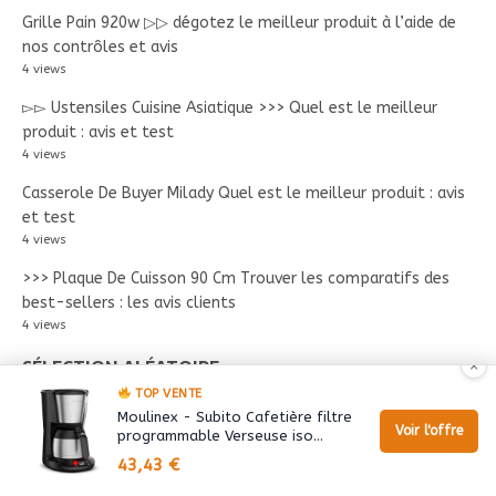
Grille Pain 920w ▷▷ dégotez le meilleur produit à l’aide de
nos contrôles et avis
4 views
▻▻ Ustensiles Cuisine Asiatique >>> Quel est le meilleur
produit : avis et test
4 views
Casserole De Buyer Milady Quel est le meilleur produit : avis
et test
4 views
>>> Plaque De Cuisson 90 Cm Trouver les comparatifs des
best-sellers : les avis clients
4 views
SÉLECTION ALÉATOIRE
×
TOP VENTE
Moulinex - Subito Cafetière filtre
Plancha Barbecue ▷ Avis sur les meilleurs produits
Voir l'offre
programmable Verseuse iso…
du moment
43,43 €
Hotte Aspirante A Charbon ▻▻ classement PROMO – 49