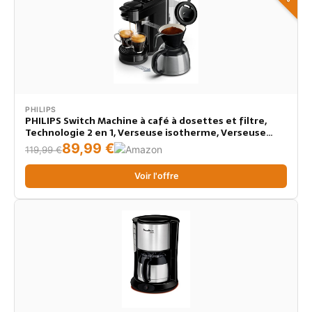
PHILIPS
PHILIPS Switch Machine à café à dosettes et filtre,
Technologie 2 en 1, Verseuse isotherme, Verseuse
pour 7 tasses, Réservoir d'eau de 1 l, Noir intense
89,99 €
119,99 €
(HD6592/65)
Voir l'offre