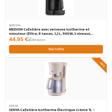
MEDION
MEDION Cafetière avec verseuse isotherme et
minuteur (filtre, 8 tasses, 1,2 L, 900 W, 3 niveaux,
maintien au chaud, minuterie, anti-goutte, affichage,
44,95 €
MD18458), noir mat
Voir l'offre
-18%
SENYA
SENYA Cafetière Isotherme Électrique Crème 1L –