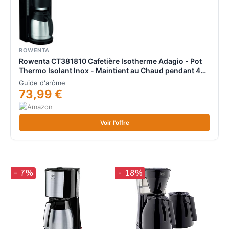
ROWENTA
Rowenta CT381810 Cafetière Isotherme Adagio - Pot
Thermo Isolant Inox - Maintient au Chaud pendant 4h -
10 à 15 Tasses
Guide d'arôme
73,99 €
Voir l'offre
- 7%
- 18%