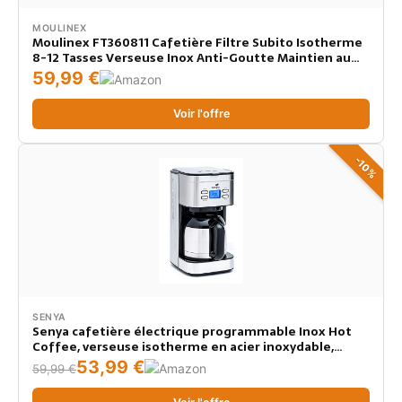
MOULINEX
Moulinex FT360811 Cafetière Filtre Subito Isotherme
8-12 Tasses Verseuse Inox Anti-Goutte Maintien au
Chaud 4 Heures 0.9l Café Noir
59,99 €
Voir l'offre
-10%
SENYA
Senya cafetière électrique programmable Inox Hot
Coffee, verseuse isotherme en acier inoxydable,
fonction sélecteur d’arôme, maintien au chaud, 1,2L,
53,99 €
59,99 €
800W, SYBF-CM025