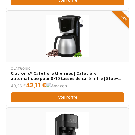
Voir l'offre
-3%
CLATRONIC
Clatronic® Cafetière thermos | Cafetière
automatique pour 8-10 tasses de café filtre | Stop-
goutte & arrêt automatique | Insert de filtre
42,11 €
43,26 €
amovible | Indicateur de niveau d'eau | 1 litre | KA 3327
noir
Voir l'offre