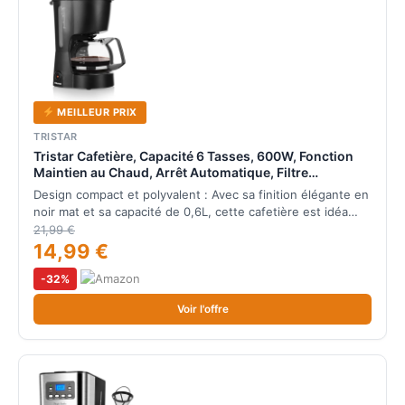
MEILLEUR PRIX
TRISTAR
Tristar Cafetière, Capacité 6 Tasses, 600W, Fonction
Maintien au Chaud, Arrêt Automatique, Filtre
Permanent, Système Anti-Goutte, Compacte et
Design compact et polyvalent : Avec sa finition élégante en
Portable, Facile à Nettoyer, CM-1246
noir mat et sa capacité de 0,6L, cette cafetière est idéa…
21,99 €
14,99 €
-32%
Voir l'offre