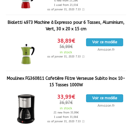
4 new from 25,28€
1 used from 21,01€
as of janvier 31, 2020 7:33
Bialetti 4973 Machine à Expresso pour 6 Tasses, Aluminium,
Vert, 30 x 20 x 15 cm
38,89€
Voir ce modèle
56,99€
Amazon.fr
in stock
as of janvier 31, 2020 7:33
Moulinex FG360811 Cafetière Filtre Verseuse Subito Inox 10-
15 Tasses 1000W
33,99€
Voir ce modèle
36,97€
Amazon.fr
in stock
21 new from 33,99€
1 used from 31,06€
as of janvier 31, 2020 7:33