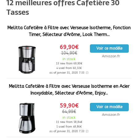
12 meilleures offres Cafetière 30
Tasses
Melitta Cafetière à Filtre avec Verseuse Isotherme, Fonction
Timer, Sélecteur d'Arôme, Look Therm...
69,90€
Voir ce modèle
104,90€
Amazon.fr
in stock
13 new from 69,90€
4 used from 60,32€
as of janvier 31, 2020 7:33
Melitta Cafetière à Filtre avec Verseuse Isotherme en Acier
Inoxydable, Sélecteur d'Arôme, Enjoy...
59,90€
Voir ce modèle
64,99€
Amazon.fr
in stock
11 new from 58,84€
1 used from 49,86€
as of janvier 31, 2020 7:33