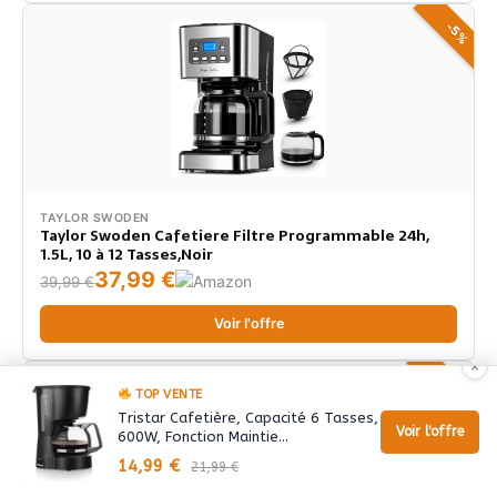
-5%
TAYLOR SWODEN
Taylor Swoden Cafetiere Filtre Programmable 24h,
1.5L, 10 à 12 Tasses,Noir
37,99 €
39,99 €
Voir l'offre
×
-10%
TOP VENTE
Tristar Cafetière, Capacité 6 Tasses,
Voir l'offre
600W, Fonction Maintie…
14,99 €
21,99 €