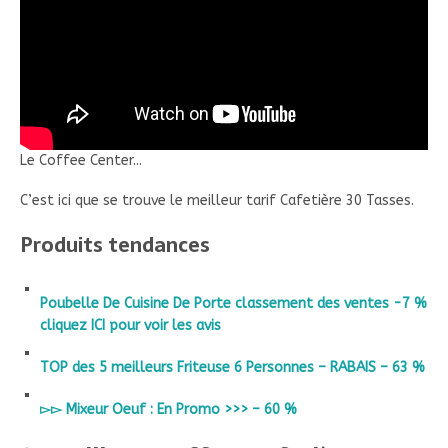
Le Coffee Center...
C’est ici que se trouve le meilleur tarif Cafetière 30 Tasses.
Produits tendances
Poubelle De Cuisine De Porte classement des ventes -7 %
cliquez ICI pour voir les avis
TOP des 5 meilleurs Friteuse 6 Personnes – RABAIS – 63 %
▻▻ Mixeur Oeuf : En Promo >>> – 60 %