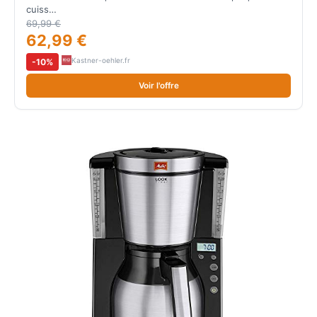
cuiss…
69,99 €
62,99 €
Kastner-oehler.fr
-10%
Voir l'offre