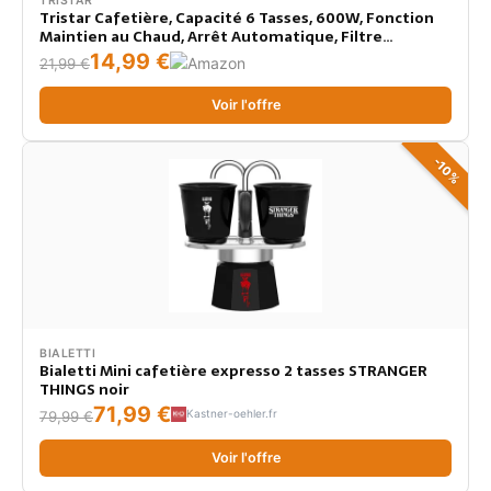
TRISTAR
Tristar Cafetière, Capacité 6 Tasses, 600W, Fonction
Maintien au Chaud, Arrêt Automatique, Filtre
Permanent, Système Anti-Goutte, Compacte et
14,99 €
21,99 €
Portable, Facile à Nettoyer, CM-1246
Voir l'offre
-10%
BIALETTI
Bialetti Mini cafetière expresso 2 tasses STRANGER
THINGS noir
71,99 €
Kastner-oehler.fr
79,99 €
Voir l'offre