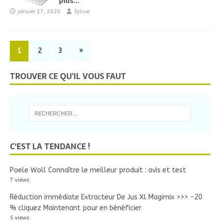
plus…
janvier 17, 2020
Sylvie
1
2
3
»
TROUVER CE QU’IL VOUS FAUT
C'EST LA TENDANCE !
Poele Woll Connaître le meilleur produit : avis et test
7 views
Réduction immédiate Extracteur De Jus Xl Magimix >>> -20
% cliquez Maintenant pour en bénéficier
5 views