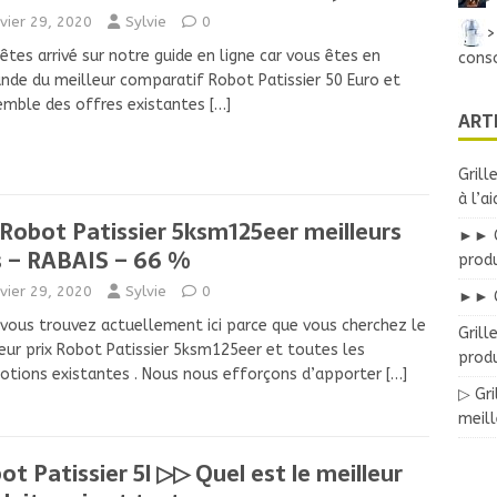
nvier 29, 2020
Sylvie
0
>
êtes arrivé sur notre guide en ligne car vous êtes en
cons
de du meilleur comparatif Robot Patissier 50 Euro et
emble des offres existantes
[…]
ART
Grill
à l’a
Robot Patissier 5ksm125eer meilleurs
►► Gr
s – RABAIS – 66 %
prod
nvier 29, 2020
Sylvie
0
►► G
vous trouvez actuellement ici parce que vous cherchez le
Grill
eur prix Robot Patissier 5ksm125eer et toutes les
produ
tions existantes . Nous nous efforçons d’apporter
[…]
▷ Gri
meil
ot Patissier 5l ▷▷ Quel est le meilleur