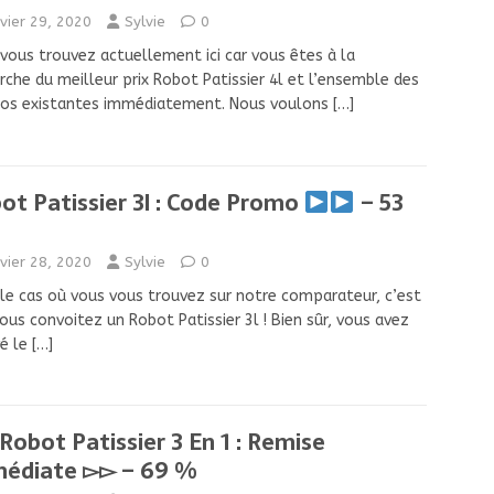
nvier 29, 2020
Sylvie
0
vous trouvez actuellement ici car vous êtes à la
rche du meilleur prix Robot Patissier 4l et l’ensemble des
os existantes immédiatement. Nous voulons
[…]
ot Patissier 3l : Code Promo
– 53
nvier 28, 2020
Sylvie
0
le cas où vous vous trouvez sur notre comparateur, c’est
ous convoitez un Robot Patissier 3l ! Bien sûr, vous avez
vé le
[…]
Robot Patissier 3 En 1 : Remise
édiate ▻▻ – 69 %