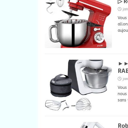
▷ R
ja
Vous 
allon
aujou
►► 
RAB
ja
Vous 
nous 
sans 
Rob