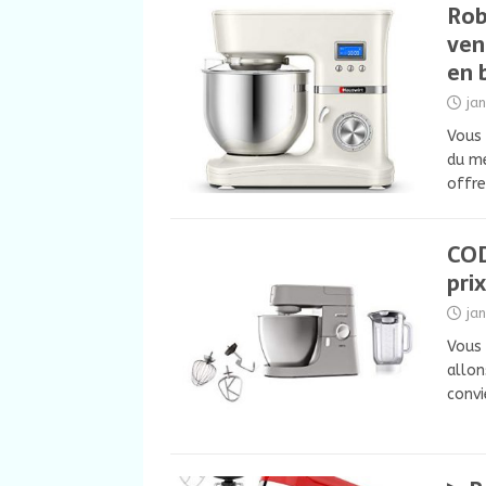
Rob
ven
en 
ja
Vous 
du me
offre
COD
prix
ja
Vous 
allon
convi