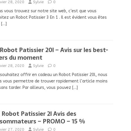
nvier 28, 2020
Sylvie
0
us vous trouvez sur notre site web, c’est que vous
itez un Robot Patissier 3 En 1 . Il est évident vous êtes
é
[…]
Robot Patissier 20l – Avis sur les best-
lers du moment
nvier 28, 2020
Sylvie
0
souhaitez offrir en cadeau un Robot Patissier 20l, nous
s vous permettre de trouver rapidement l’article moins
sans tarder. Par ailleurs, vous pouvez
[…]
 Robot Patissier 2l Avis des
sommateurs – PROMO – 15 %
nvier 27, 2020
Sylvie
0