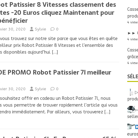
ot Patissier 8 Vitesses classement des
Casse
tes -20 Euros cliquez Maintenant pour
produ
bénéficier
4 view
nvier 30, 2020
Sylvie
0
►► G
vous trouvez sur notre site parce que vous êtes en quête
4 view
illeur prix Robot Patissier 8 Vitesses et l’ensemble des
Casse
s disponibles aujourd’hui.
[…]
grâce
4 view
E PROMO Robot Patissier 7l meilleur
SÉL
nvier 30, 2020
Sylvie
0
▷
souhaitez offrir en cadeau un Robot Patissier 7l, nous
produ
s vous permettre de trouver rapidement l’article qui vous
▻
endra immédiatement. Par ailleurs, vous trouverez
[…]
sell
euros