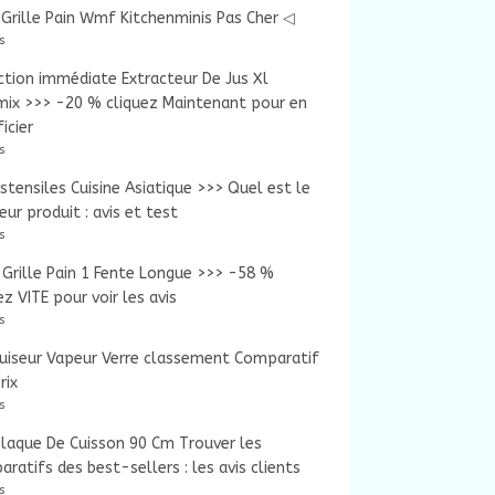
Grille Pain Wmf Kitchenminis Pas Cher ◁
s
tion immédiate Extracteur De Jus Xl
mix >>> -20 % cliquez Maintenant pour en
icier
s
tensiles Cuisine Asiatique >>> Quel est le
eur produit : avis et test
s
Grille Pain 1 Fente Longue >>> -58 %
ez VITE pour voir les avis
s
uiseur Vapeur Verre classement Comparatif
rix
s
laque De Cuisson 90 Cm Trouver les
ratifs des best-sellers : les avis clients
s