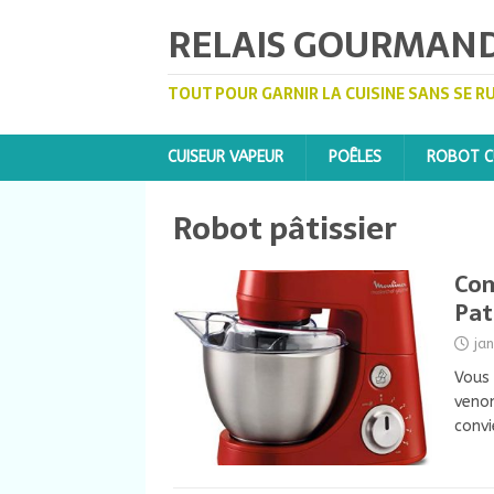
RELAIS GOURMAN
TOUT POUR GARNIR LA CUISINE SANS SE R
CUISEUR VAPEUR
POÊLES
ROBOT CU
Robot pâtissier
Com
Pat
ja
Vous 
venon
conv