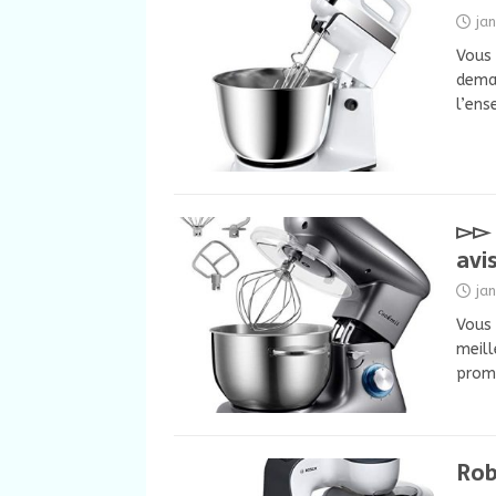
ja
Vous 
deman
l’ens
▻▻ 
avi
ja
Vous 
meill
promo
Rob