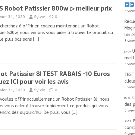
S Robot Patissier 800w ▷ meilleur prix
5 view
nvier 31, 2020
Sylvie
0
Réduc
cherchez à offrir en cadeau maintenant un Robot
Magi
sier 800w, nous venons vous aider à trouver le produit au
bénéf
le plus bas sans
[…]
5 view
▻▻ Us
meill
5 view
ot Patissier 8l TEST RABAIS -10 Euros
TEST 
uez ICI pour voir les avis
cliqu
5 view
nvier 31, 2020
Sylvie
0
▻▻ C
voulez offrir actuellement un Robot Patissier 8l, nous
des p
s vous aider à trouver rapidement ce produit qui vous
5 view
endra dès aujourd’hui. De plus, vous
[…]
>>> P
compa
4 view