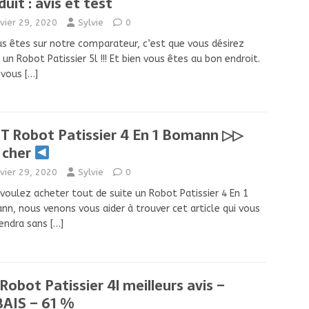
duit : avis et test
nvier 29, 2020
Sylvie
0
us êtes sur notre comparateur, c’est que vous désirez
r un Robot Patissier 5l !!! Et bien vous êtes au bon endroit.
 vous
[…]
T Robot Patissier 4 En 1 Bomann ▷▷
 cher
nvier 29, 2020
Sylvie
0
voulez acheter tout de suite un Robot Patissier 4 En 1
n, nous venons vous aider à trouver cet article qui vous
iendra sans
[…]
Robot Patissier 4l meilleurs avis –
AIS – 61 %