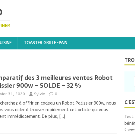
D
UINER
ISINE
TOASTER GRILLE-PAIN
TRO
paratif des 3 meilleures ventes Robot
issier 900w – SOLDE – 32 %
nvier 31, 2020
Sylvie
0
C'ES
cherchez à offrir en cadeau un Robot Patissier 900w, nous
s vous aider à trouver rapidement cet article qui vous
ient immédiatement. De plus,
[…]
Test 
bénéf
6 view