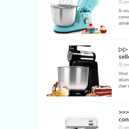
ja
Si vo
convo
arriv
▷▷ 
sel
ja
Vous 
allon
cher 
>>>
con
ja