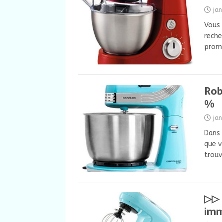
ja
Vous 
reche
prom
Rob
%
ja
Dans 
que v
trou
▷▷ 
imm