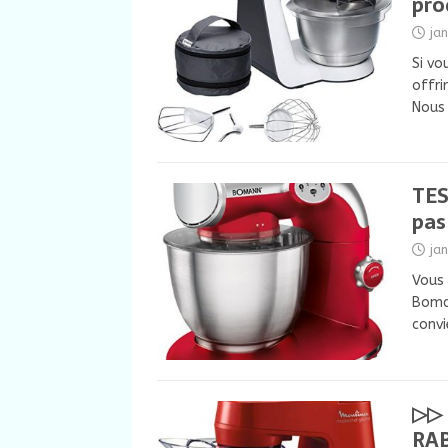
pro
ja
Si vo
offri
Nous
TES
pas
ja
Vous 
Boman
conv
▷▷ 
RAB