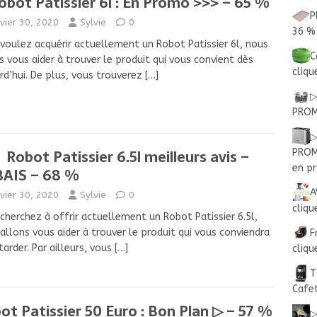
obot Patissier 6l : En Promo >>> – 65 %
P
nvier 30, 2020
Sylvie
0
36 %
voulez acquérir actuellement un Robot Patissier 6l, nous
C
s vous aider à trouver le produit qui vous convient dès
cliqu
rd’hui. De plus, vous trouverez
[…]
▷
PROM
▷
Robot Patissier 6.5l meilleurs avis –
PROM
en pr
AIS – 68 %
A
nvier 30, 2020
Sylvie
0
cliqu
cherchez à offrir actuellement un Robot Patissier 6.5l,
allons vous aider à trouver le produit qui vous conviendra
F
tarder. Par ailleurs, vous
[…]
cliqu
T
Cafe
ot Patissier 50 Euro : Bon Plan ▷ – 57 %
▷