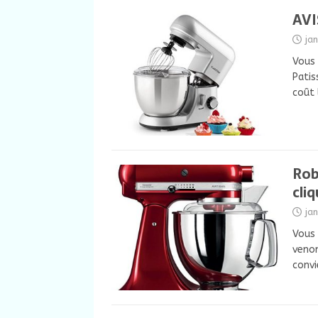
AVI
ja
Vous 
Patis
coût 
Rob
cliq
ja
Vous 
venon
convi