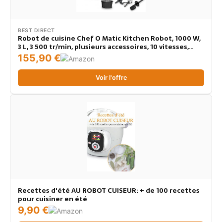
BEST DIRECT
Robot de cuisine Chef O Matic Kitchen Robot, 1000 W,
3 L, 3 500 tr/min, plusieurs accessoires, 10 vitesses,
robot multifonction, Écran tactile LED
155,90 €
Voir l'offre
Recettes d'été AU ROBOT CUISEUR: + de 100 recettes
pour cuisiner en été
9,90 €