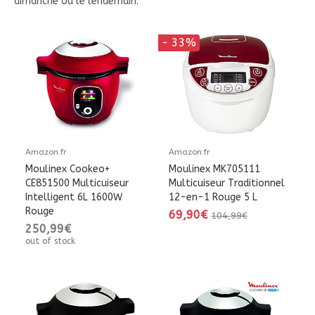
dimanche ou le lendemain.
- 33%
Amazon.fr
Amazon.fr
Moulinex Cookeo+
Moulinex MK705111
CE851500 Multicuiseur
Multicuiseur Traditionnel
Intelligent 6L 1600W
12-en-1 Rouge 5 L
Rouge
69,90€
104,99€
250,99€
out of stock