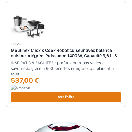
TEFAL
Moulinex Click & Cook Robot cuiseur avec balance
cuisine intégrée, Puissance 1400 W, Capacité 3,6 L, 32
fonctions, 10 programmes automatiques, Ecran
INSPIRATION FACILITEE : profitez de repas variés et
numérique tactile, Utilisation facile HF506110
savoureux grâce à 600 recettes intégrées qui plairont à
tous
537,00 €
Voir l'offre