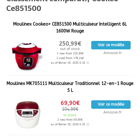
Ce851500
Moulinex Cookeo+ CE851500 Multicuiseur Intelligent 6L
1600W Rouge
250,99€
Voir ce modèle
out of stock
Amazon.fr
2 new from 250,99€
2 used from 178,24€
as of février 19, 2020 6:10
Moulinex MK705111 Multicuiseur Traditionnel 12-en-1 Rouge
5 L
69,90€
Voir ce modèle
104,99€
Amazon.fr
in stock
2 new from 69,90€
as of février 19, 2020 6:10