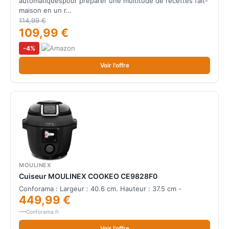
automatiquespour préparer une multitude de recettes fait-
maison en un r…
114,99 €
109,99 €
-4%
Voir l'offre
MOULINEX
Cuiseur MOULINEX COOKEO CE9828F0
Conforama : Largeur : 40.6 cm. Hauteur : 37.5 cm -
449,99 €
Conforama.fr
Voir l'offre