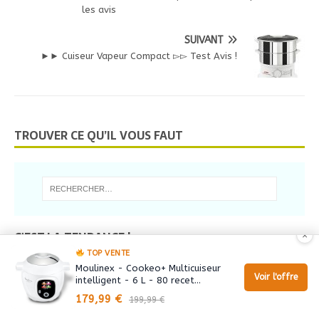
les avis
SUIVANT
►► Cuiseur Vapeur Compact ▻▻ Test Avis !
TROUVER CE QU’IL VOUS FAUT
C'EST LA TENDANCE !
×
TOP VENTE
Moulinex - Cookeo+ Multicuiseur
Test Casserole Kopf -14 % cliquez ICI pour en bénéficier
Voir l'offre
intelligent - 6 L - 80 recet…
7 views
179,99 €
199,99 €
Réduction immédiate Extracteur De Jus Xl Magimix >>> -20