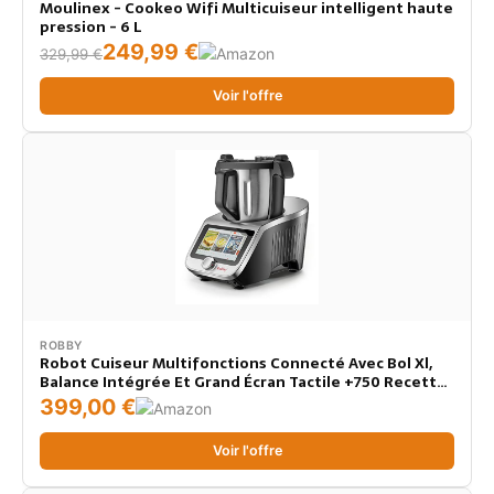
Moulinex - Cookeo Wifi Multicuiseur intelligent haute
pression - 6 L
249,99 €
329,99 €
Voir l'offre
ROBBY
Robot Cuiseur Multifonctions Connecté Avec Bol Xl,
Balance Intégrée Et Grand Écran Tactile +750 Recettes
- ROBICOOK XL
399,00 €
Voir l'offre