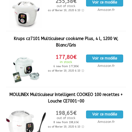
255,38€
Voir ce modèle
out of stock
Amazon.fr
as of février 19, 2020 6:10
Krups cz7101 Multicuiseur cook4me Plus, 4 l, 1200 W,
Blanc/Gris
177,80€
Voir ce modèle
in stock
Amazon.fr
6 new from 177,80€
as of février 19, 2020 6:10
MOULINEX Multicuiseur Intelligent COOKEO 100 recettes +
Louche CE7001-00
198,65€
Voir ce modèle
out of stock
Amazon.fr
8 new from 198,65€
as of février 19, 2020 6:10