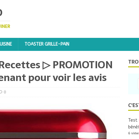
D
UINER
ISINE
TOASTER GRILLE-PAIN
 Recettes ▷ PROMOTION
TRO
enant pour voir les avis
0
C'ES
Test 
bénéf
6 view