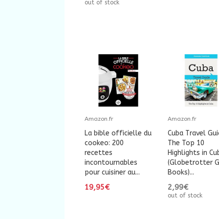
out of stock
Amazon.fr
Amazon.fr
La bible officielle du
Cuba Travel Gui
cookeo: 200
The Top 10
recettes
Highlights in Cu
incontournables
(Globetrotter G
pour cuisiner au...
Books)...
19,95€
2,99€
out of stock