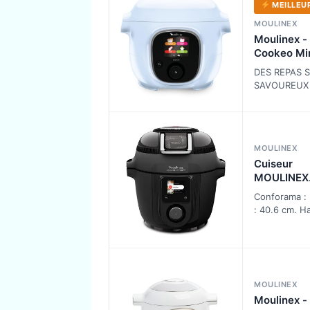
réaliser en 
MEILLEUR
10 minute…
MOULINEX
Moulinex -
Cookeo Mi
Multicuise
DES REPAS S
intelligent 
SAVOUREUX
Multifoncti
EN UN RIEN
L
TEMPS : réal
plus de 200 
maison en m
MOULINEX
10 minutes,
Cuiseur
MOULINEX
COOKEO
Conforama : 
CE9828F0
: 40.6 cm. H
37.5 cm -
MOULINEX
Moulinex -