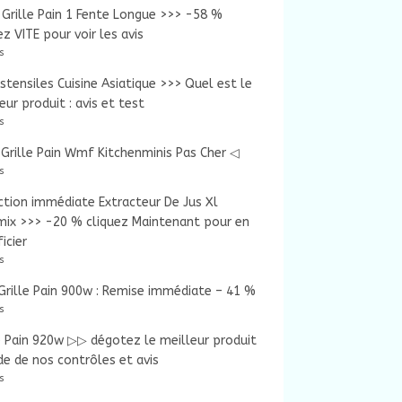
Grille Pain 1 Fente Longue >>> -58 %
ez VITE pour voir les avis
s
tensiles Cuisine Asiatique >>> Quel est le
eur produit : avis et test
s
Grille Pain Wmf Kitchenminis Pas Cher ◁
s
tion immédiate Extracteur De Jus Xl
mix >>> -20 % cliquez Maintenant pour en
icier
s
rille Pain 900w : Remise immédiate – 41 %
s
e Pain 920w ▷▷ dégotez le meilleur produit
ide de nos contrôles et avis
s