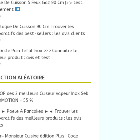
ue De Cuisson 5 Feux Gaz 90 Cm ▷▷ test
sement
s
laque De Cuisson 90 Cm Trouver les
ratifs des best-sellers : les avis clients
s
ille Pain Tefal Inox >>> Connaître le
eur produit : avis et test
s
ECTION ALÉATOIRE
OP des 3 meilleurs Cuiseur Vapeur Inox Seb
OMOTION – 55 %
► Poele A Pancakes ►◄ Trouver les
ratifs des meilleurs produits : les avis
ts
▻ Monsieur Cuisine édition Plus : Code