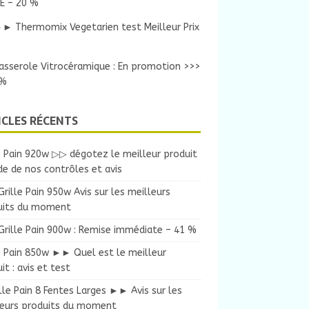
E – 20 %
► Thermomix Vegetarien test Meilleur Prix
asserole Vitrocéramique : En promotion >>>
 %
ICLES RÉCENTS
e Pain 920w ▷▷ dégotez le meilleur produit
ide de nos contrôles et avis
ille Pain 950w Avis sur les meilleurs
uits du moment
rille Pain 900w : Remise immédiate – 41 %
e Pain 850w ►► Quel est le meilleur
it : avis et test
lle Pain 8 Fentes Larges ►► Avis sur les
leurs produits du moment