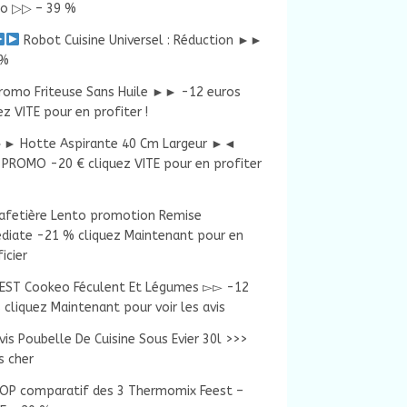
o ▷▷ – 39 %
Robot Cuisine Universel : Réduction ►►
 %
romo Friteuse Sans Huile ►► -12 euros
ez VITE pour en profiter !
► Hotte Aspirante 40 Cm Largeur ►◄
PROMO -20 € cliquez VITE pour en profiter
afetière Lento promotion Remise
diate -21 % cliquez Maintenant pour en
icier
EST Cookeo Féculent Et Légumes ▻▻ -12
 cliquez Maintenant pour voir les avis
vis Poubelle De Cuisine Sous Evier 30l >>>
s cher
OP comparatif des 3 Thermomix Feest –