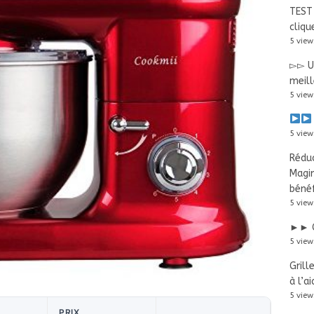
TEST 
cliqu
5 view
▻▻ Us
meill
5 view
5 view
Réduc
Magi
bénéf
5 view
►► G
5 view
Grill
à l’a
5 view
PRIX