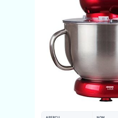
APERÇU
NOM