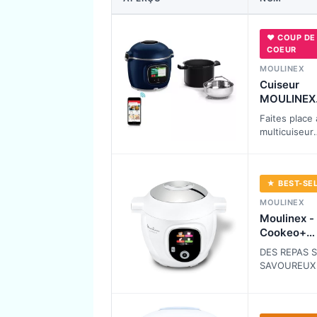
♥ COUP DE
COEUR
MOULINEX
Cuiseur
MOULINEX
cookeo tou
Faites place
pro b
multicuiseur
MOULINEX C
Touch Pro, e
les plats sai
★ BEST-SE
savoureux p
un rien de t
MOULINEX
Moulinex -
Cookeo+
Multicuise
DES REPAS S
intelligent 
SAVOUREUX
80 recette
EN UN RIEN
Blanc
TEMPS : plu
recettes mai