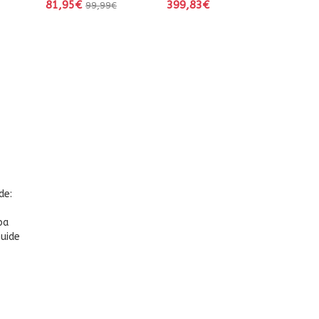
81,95€
399,83€
99,99€
de:
ba
uide