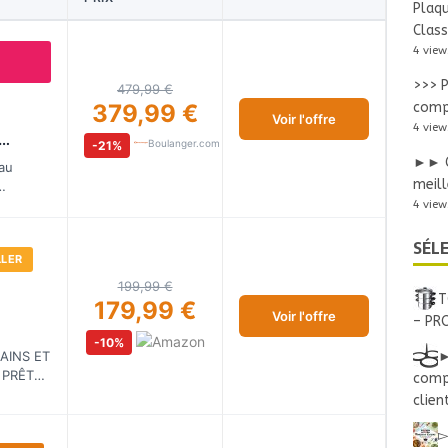
Plaq
Clas
4 view
>>> P
479,99 €
compa
379,99 €
Voir l'offre
4 view
Boulanger.com
-21%
ch wifi
►► Gr
 au
meill
ookeo
4 view
t à vous
SÉL
ns et
LLER
rêts en
e…
199,99 €
T
179,99 €
Voir l'offre
– PR
-10%
ur
►
AINS ET
- 6 L -
 PRÊTS
compa
s -
 DE
clien
s de 200
son à
▻