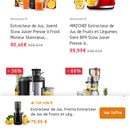
Amazon.fr
Amazon.fr
Extracteur de Jus, Joerid
AMZCHEF Extracteur de
Slow Juicer Presse à Froid
Jus de Fruits et Légumes
Moteur Silencieux,...
Sans BPA Slow Juicer
Presse à...
80,46€
368,87€
99,99€
348,01€
- 56%
- 66%
×
TOP VENTE
Extracteur de Jus, Fretta Extracteur
Voir l'offre
de Jus de Fruits et Lég…
Amazon.fr
Amazon.fr
79,99 €
Centrifugeuse Extracteur
Extracteur de Jus
de Jus, Joerid Extracteur
AMZCHEF Extracteur à Jus