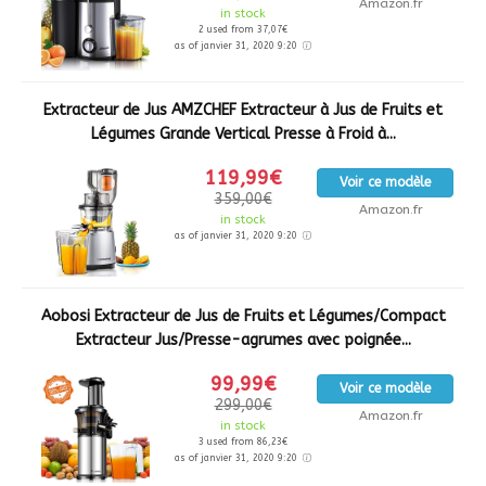
Amazon.fr
in stock
2 used from 37,07€
as of janvier 31, 2020 9:20
Extracteur de Jus AMZCHEF Extracteur à Jus de Fruits et
Légumes Grande Vertical Presse à Froid à...
119,99€
Voir ce modèle
359,00€
Amazon.fr
in stock
as of janvier 31, 2020 9:20
Aobosi Extracteur de Jus de Fruits et Légumes/Compact
Extracteur Jus/Presse-agrumes avec poignée...
99,99€
Voir ce modèle
299,00€
Amazon.fr
in stock
3 used from 86,23€
as of janvier 31, 2020 9:20