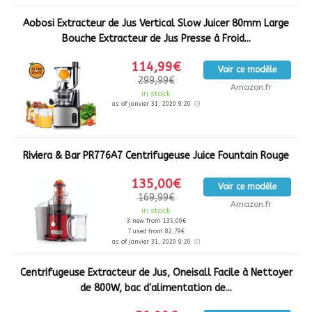
Aobosi Extracteur de Jus Vertical Slow Juicer 80mm Large
Bouche Extracteur de Jus Presse à Froid...
114,99€
Voir ce modèle
299,99€
Amazon.fr
in stock
as of janvier 31, 2020 9:20
Riviera & Bar PR776A7 Centrifugeuse Juice Fountain Rouge
135,00€
Voir ce modèle
169,99€
Amazon.fr
in stock
3 new from 135,00€
7 used from 82,79€
as of janvier 31, 2020 9:20
Centrifugeuse Extracteur de Jus, Oneisall Facile à Nettoyer
de 800W, bac d'alimentation de...