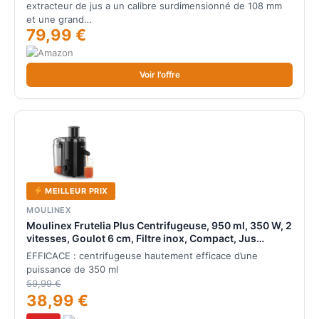
200W, 1L Capacité, Noir Classique
extracteur de jus a un calibre surdimensionné de 108 mm
et une grand…
79,99 €
Voir l'offre
MEILLEUR PRIX
MOULINEX
Moulinex Frutelia Plus Centrifugeuse, 950 ml, 350 W, 2
vitesses, Goulot 6 cm, Filtre inox, Compact, Jus
maison de fruits et légumes JU370810, Noir
EFFICACE : centrifugeuse hautement efficace d’une
puissance de 350 ml
59,99 €
38,99 €