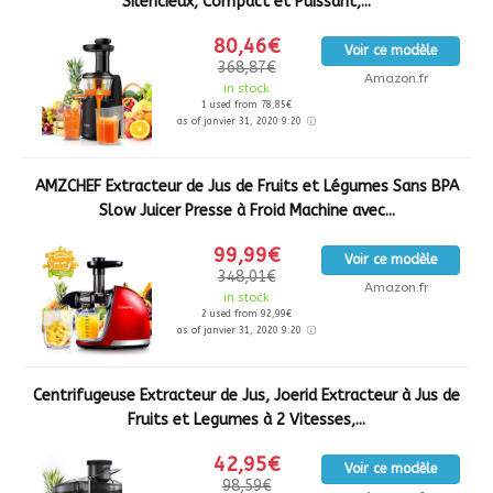
Silencieux, Compact et Puissant,...
80,46€
Voir ce modèle
368,87€
Amazon.fr
in stock
1 used from 78,85€
as of janvier 31, 2020 9:20
AMZCHEF Extracteur de Jus de Fruits et Légumes Sans BPA
Slow Juicer Presse à Froid Machine avec...
99,99€
Voir ce modèle
348,01€
Amazon.fr
in stock
2 used from 92,99€
as of janvier 31, 2020 9:20
Centrifugeuse Extracteur de Jus, Joerid Extracteur à Jus de
Fruits et Legumes à 2 Vitesses,...
42,95€
Voir ce modèle
98,59€