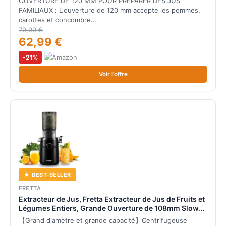
OUVERTURE DE 120 MM POUR PRÉPARER DES JUS
FAMILIAUX : L'ouverture de 120 mm accepte les pommes,
carottes et concombre…
79,99 €
62,99 €
-21%
Voir l'offre
★ BEST-SELLER
FRETTA
Extracteur de Jus, Fretta Extracteur de Jus de Fruits et
Légumes Entiers, Grande Ouverture de 108mm Slow
Juicer, Pression à Froid, Facile à Nettoyer, Sans BPA,
【Grand diamètre et grande capacité】Centrifugeuse