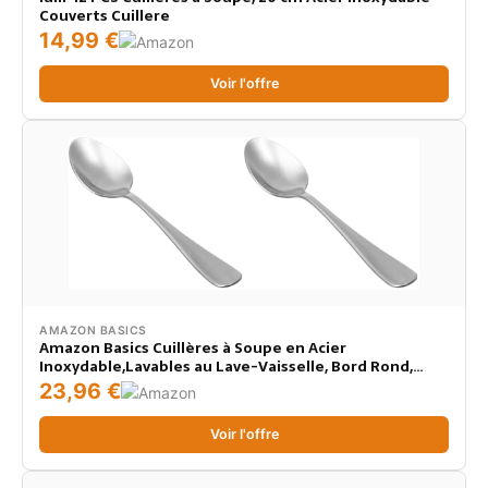
Couverts Cuillere
14,99 €
Voir l'offre
AMAZON BASICS
Amazon Basics Cuillères à Soupe en Acier
Inoxydable,Lavables au Lave-Vaisselle, Bord Rond,
Grandes Cuillères à Soupe, 20 cm, Lot de 24, Argent
23,96 €
Voir l'offre