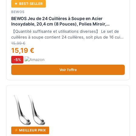
★ BEST-SELLER
BEWOS
BEWOS Jeu de 24 Cuillères à Soupe en Acier
Inoxydable, 20,4 cm (8 Pouces), Polies Miroir,
Lavables au Lave-vaisselle, Pour la Maison, l'Hôtel ou
【Quantité suffisante et utilisations diverses】 Le set de
le Restaurant
cuillères à soupe contient 24 cuillères, soit plus de 16 cui…
15,99 €
15,19 €
-5%
Voir l'offre
MEILLEUR PRIX