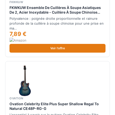
FKWKUW
FKWKUW Ensemble De Cuillères À Soupe Asiatiques
De 2, Acier Inoxydable - Cuillère À Soupe Chinoise
pour Céréales, Ragoûts Pho Wonton - Boulettes
Polyvalence : poignée droite proportionnelle et rainure
Profondes - Passe Au Lave-Vaisselle
profonde de la cuillère à soupe chinoise pour une prise en
ma…
7,89 €
Voir l'offre
OVATION
Ovation Celebrity Elite Plus Super Shallow Regal To
Natural CE48P-RG-G
L'essentiel à savoir sur la guitare Ovation Celebrity Elite