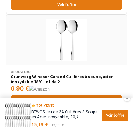
Voir l'offre
GRUNWERG
Grunwerg Windsor Carded Cuillères à soupe, acier
inoxydable 18/0, lot de 2
6,90 €
×
Voir l'offre
TOP VENTE
BEWOS Jeu de 24 Cuillères à Soupe
Voir l'offre
en Acier Inoxydable, 20,4 …
SUIVANT
15,19 €
TOP comparatif des 7 meilleurs Cafetière Italienne –
15,99 €
SOLDE – 12 %