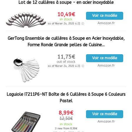
Lot de 12 cuillères à soupe - en acier inoxydable
10,49€
Voir ce modèle
in stock
Amazon.fr
as of février 24, 2020 4:21
GerTong Ensemble de cuillères à Soupe en Acier Inoxydable,
Forme Ronde Grande pelles de Cuisine...
11,75€
Voir ce modèle
out of stock
Amazon.fr
as of février 24, 2020 4:21
Laguiole I7211P6-NT Boîte de 6 Cuillères à Soupe 6 Couleurs
Pastel
8,99€
Voir ce modèle
12,50€
Amazon.fr
in stock
3 new from 8,99€