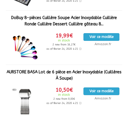
as of février 24, 2020 4:21
DoBuy 8-pièces Cuillère Soupe Acier Inoxydable Cuillère
Ronde Cuillère Dessert Cuillère gâteau 8...
19,99€
Voir ce modèle
in stock
Amazon.fr
2 new from 16,27€
as of février 24, 2020 4:21
AURSTORE BASA Lot de 6 pièce en Acier Inoxydable (Cuillères
À Soupe)
10,50€
Voir ce modèle
in stock
Amazon.fr
2 new from 9,00€
as of février 24, 2020 4:21