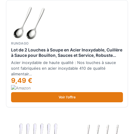
RUNDAGO
Lot de 2 Louches à Soupe en Acier Inoxydable, Cuillère
à Sauce pour Bouillon, Sauces et Service, Robuste
Cuillères à Soupe pour Cuisine, Restaurant et Hôtel,
Acier inoxydable de haute qualité : Nos louches à sauce
Passe au Lave, Vaisselle, Argent
sont fabriquées en acier inoxydable 410 de qualité
alimentair…
9,49 €
Voir l'offre