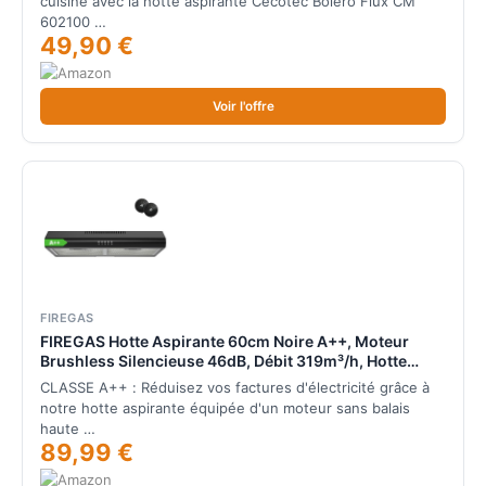
cuisine avec la hotte aspirante Cecotec Bolero Flux CM
602100 …
49,90 €
Voir l'offre
FIREGAS
FIREGAS Hotte Aspirante 60cm Noire A++, Moteur
Brushless Silencieuse 46dB, Débit 319m³/h, Hotte
Cuisine avec Filtres à Charbon, Évacuation Top/Arrière
CLASSE A++ : Réduisez vos factures d'électricité grâce à
ou Recyclage
notre hotte aspirante équipée d'un moteur sans balais
haute …
89,99 €