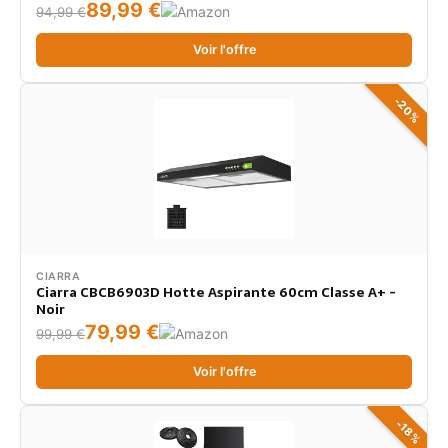
LED, Recycle interne ou Évacuation extérieure, 60 cm
89,99 €
94,99 €
- Noir
Voir l'offre
-20%
CIARRA
Ciarra CBCB6903D Hotte Aspirante 60cm Classe A+ -
Noir
79,99 €
99,99 €
Voir l'offre
-18%