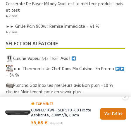
Casserole De Buyer Milady Quel est le meilleur produit : avis
et test
4 views
►► Grille Pain 900w : Remise immédiate – 41 %
4 views
SÉLECTION ALÉATOIRE
Cuisine Vapeur ▷▷ TEST Avis !
►► Thermomix Un Chef Dans Ma Cuisine : En Promo
– 54 %
Plancha Gaz Inox les meilleurs avis Bon plan -10 %
cliquez Maintenant pour en savoir plus…
×
Bon plan Cafetière 3 En 1 ▷▷ -20 Euros cliquez ICI pour
TOP VENTE
en profiter !
COMFEE' KWH-SLIF17B-60 Hotte
Voir l'offre
Aspirante, 200m³/h, 60cm
Poele Grill Tefal : Moins cher ▷ – 14 %
55,68 €
69,99 €
Cuiseur Vapeur Xxl Cook Expert Avis sur les best-