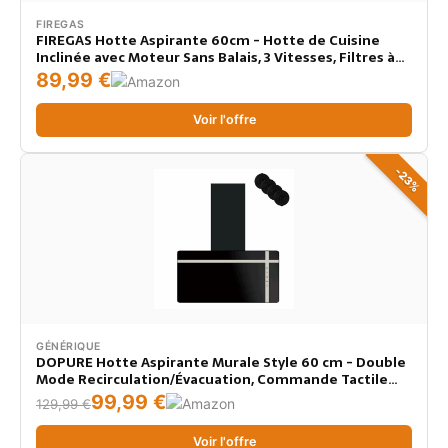
FIREGAS
FIREGAS Hotte Aspirante 60cm - Hotte de Cuisine
Inclinée avec Moteur Sans Balais, 3 Vitesses, Filtres à
Charbon Inclus, Évacuation ou Recyclage, Noir
89,99 €
Voir l'offre
-23%
GÉNÉRIQUE
DOPURE Hotte Aspirante Murale Style 60 cm - Double
Mode Recirculation/Évacuation, Commande Tactile
Verticale, 3 Vitesses, Livrée avec 4 Filtres à Charbon,
99,99 €
129,99 €
Énergie A+++, Noir
Voir l'offre