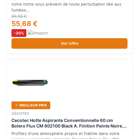
notre hotte vous prévient de toute perturbation liée aux
fumées…
69,99 €
55,68 €
-20%
Voir l'offre
MEILLEUR PRIX
CECOTEC
Cecotec Hotte Aspirante Conventionnelle 60 cm
Bolero Flux CM 602100 Black A. Finition Peinte Noire,
Aspiration 228 m³/h, 3 Vitesses, Filtre en Aluminium,
Profitez d'une atmosphère propre et fraîche dans votre
Classe A, Moteur BLDC et Lumière LED