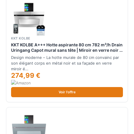
KKT KOLBE
KKT KOLBE A+++ Hotte aspirante 80 cm 782 m³/h Drain
Uringang Capot mural sans tête | Miroir en verre noir |
Démarrage différé | Smart WiFi App Wi-Fi |
Design moderne – La hotte murale de 80 cm convainc par
SensorTouch | Éclairage LED RGBW | PLOOM8005M
son élégant corps en métal noir et sa façade en verre
miroir é…
274,99 €
Voir l'offre