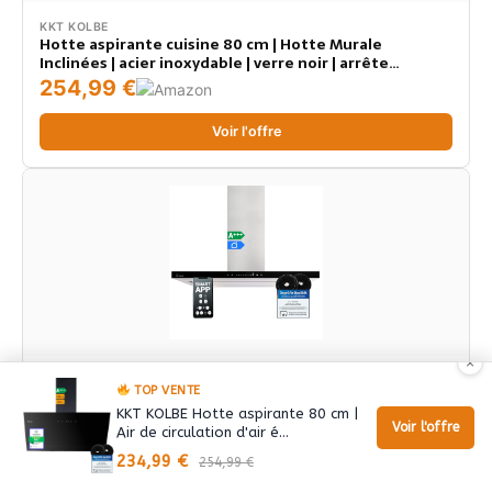
KKT KOLBE
Hotte aspirante cuisine 80 cm | Hotte Murale
Inclinées | acier inoxydable | verre noir | arrête
automatiquement | Opération tactile | HERMES8005S
254,99 €
Voir l'offre
×
KKT KOLBE
TOP VENTE
Hotte aspirante cuisine 90 cm | Hotte Îlot | acier
inoxydable | verre noir | WiFi | arrête
KKT KOLBE Hotte aspirante 80 cm |
Voir l'offre
automatiquement | Opération tactile | FLAT-INSEL-6
Air de circulation d'air é…
504,99 €
234,99 €
254,99 €
Voir l'offre