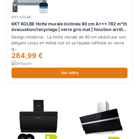
KKT KOLBE
KKT KOLBE Hotte murale inclinée 90 cm A+++ 782 m³/h
évacuation/recyclage | verre gris mat | fonction arrêt
différé | Smart WiFi App WLAN | commandes
Design moderne : La hotte murale de 80 cm séduit par son
SensorTouch | éclairage LED RGBW | PLOOM9005G
élégant corps en métal noir et sa façade raffinée en verre
g…
284,99 €
Voir l'offre