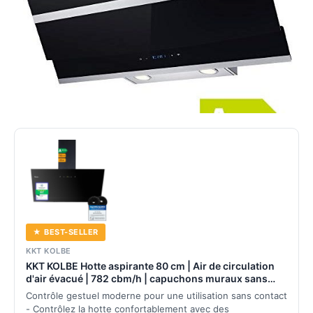
★ BEST-SELLER
KKT KOLBE
KKT KOLBE Hotte aspirante 80 cm | Air de circulation
d'air évacué | 782 cbm/h | capuchons muraux sans
tête | noir | verre | contrôle gestuel | Commande tactile
Contrôle gestuel moderne pour une utilisation sans contact
du capteur | Éclairage LED | TRIO8025S
- Contrôlez la hotte confortablement avec des