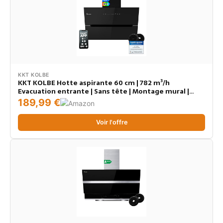
KKT KOLBE
KKT KOLBE Hotte aspirante 60 cm | 782 m³/h
Evacuation entrante | Sans tête | Montage mural |
Verre noir | Smart WiFi App Wi-Fi | Éclairage LED RGBW
189,99 €
| ECCO6005SM
Voir l'offre