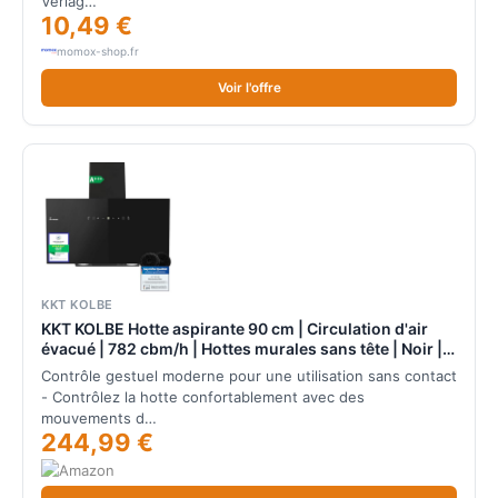
Verlag…
10,49 €
momox-shop.fr
Voir l'offre
KKT KOLBE
KKT KOLBE Hotte aspirante 90 cm | Circulation d'air
évacué | 782 cbm/h | Hottes murales sans tête | Noir |
Verre | Contrôle gestuel | Contrôle tactile du capteur |
Contrôle gestuel moderne pour une utilisation sans contact
Éclairage LED | TRIO9025S
- Contrôlez la hotte confortablement avec des
mouvements d…
244,99 €