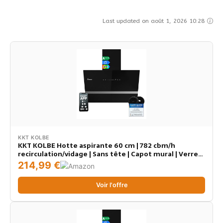
Last updated on août 1, 2026 10:28
KKT KOLBE
KKT KOLBE Hotte aspirante 60 cm | 782 cbm/h
recirculation/vidage | Sans tête | Capot mural | Verre
noir | Smart WiFi App Wi-Fi | Éclairage LED RGBW |
214,99 €
EASY6005SM
Voir l'offre