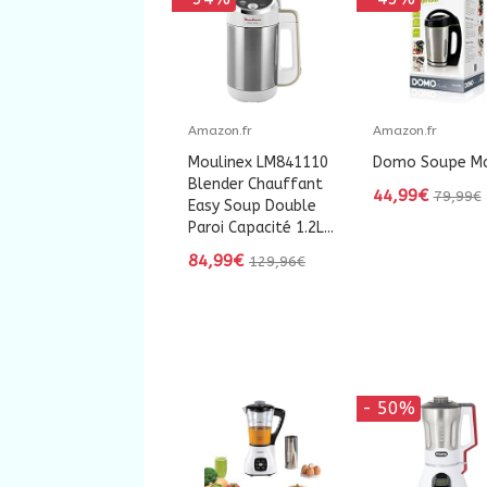
Amazon.fr
Amazon.fr
Moulinex LM841110
Domo Soupe Ma
Blender Chauffant
44,99€
79,99€
Easy Soup Double
Paroi Capacité 1.2L...
84,99€
129,96€
- 50%