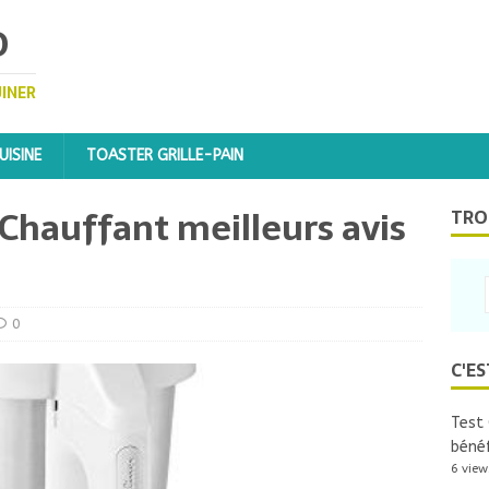
D
UINER
ISINE
TOASTER GRILLE-PAIN
hauffant meilleurs avis
TRO
0
C'ES
Test 
bénéf
6 view