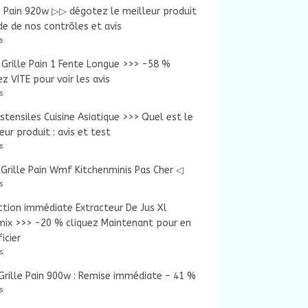
e Pain 920w ▷▷ dégotez le meilleur produit
ide de nos contrôles et avis
s
Grille Pain 1 Fente Longue >>> -58 %
ez VITE pour voir les avis
s
tensiles Cuisine Asiatique >>> Quel est le
eur produit : avis et test
s
Grille Pain Wmf Kitchenminis Pas Cher ◁
s
tion immédiate Extracteur De Jus Xl
mix >>> -20 % cliquez Maintenant pour en
icier
s
rille Pain 900w : Remise immédiate – 41 %
s