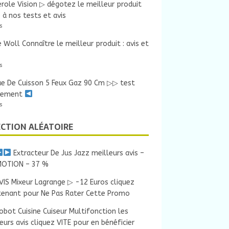
role Vision ▷ dégotez le meilleur produit
 à nos tests et avis
s
 Woll Connaître le meilleur produit : avis et
s
ue De Cuisson 5 Feux Gaz 90 Cm ▷▷ test
sement
s
ECTION ALÉATOIRE
Extracteur De Jus Jazz meilleurs avis –
OTION – 37 %
VIS Mixeur Lagrange ▷ -12 Euros cliquez
tenant pour Ne Pas Rater Cette Promo
obot Cuisine Cuiseur Multifonction les
eurs avis cliquez VITE pour en bénéficier