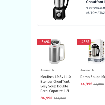
Chauffant 
Cook & Ice
3 PROGRAM
Mixeur So
AUTOMATIQU
Veloutée/M
soupes velo
Cuisson Va
soupes moul
Glace Pilé
cuisson vap
Smoothies, 
1400W, et 
panier vap
- 34%
- 43%
silicone pi
SYCP-HB0
Amazon.fr
Amazon.fr
Moulinex LM841110
Domo Soupe Ma
Blender Chauffant
44,99€
79,99€
Easy Soup Double
Paroi Capacité 1.2L...
84,99€
129,96€