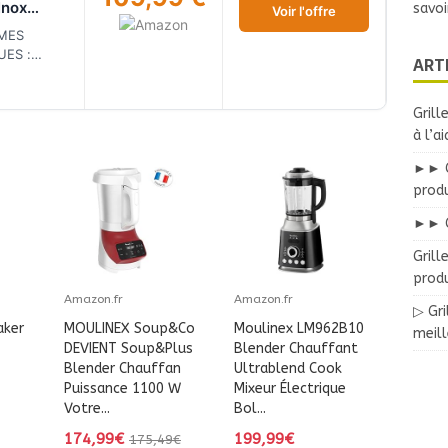
Inox
savoi
Voir l'offre
 V3 Noir,
MES
upe
ES :
ART
oulinée,
utées,
peur,
inées,
e
eur
Grill
1,5L,
à l’a
son
eur en
►► Gr
able de 2L
prod
08NA
►► G
Grill
produ
Amazon.fr
Amazon.fr
▷ Gri
ker
MOULINEX Soup&Co
Moulinex LM962B10
meil
DEVIENT Soup&Plus
Blender Chauffant
Blender Chauffan
Ultrablend Cook
Puissance 1100 W
Mixeur Électrique
Votre...
Bol...
174,99€
199,99€
175,49€