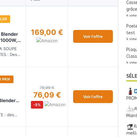
Casse
grâce
4 view
LLER
Poele
169,00 €
test
i Blender
Voir l'offre
4 view
 1000W,
7L, 10
LA SOUPE
Plaq
es
ES : Des
Clas
ais à la
4 view
lques
SÉL
et
 PRIX
79,99 €
76,09 €
Voir l'offre
PROM
Blender
-5%
 850W
A
2 L
E : des
Main
compotes
R
ar les
 bien plus,
meill