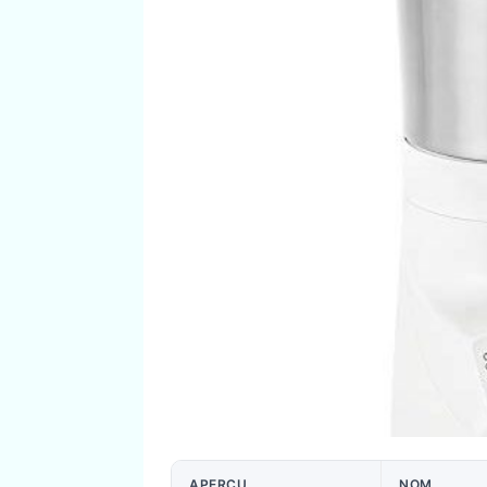
APERÇU
NOM