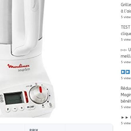
Grill
à l’a
5 view
TEST 
cliqu
5 view
▻▻ Us
meill
5 view
5 view
Réduc
Magi
bénéf
5 view
►► G
5 view
PRIX