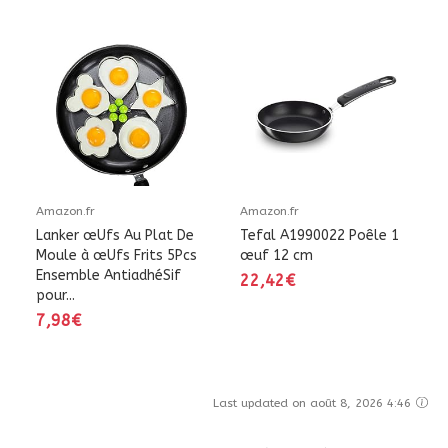
Amazon.fr
Amazon.fr
Lanker œUfs Au Plat De
Tefal A1990022 Poêle 1
Moule à œUfs Frits 5Pcs
œuf 12 cm
Ensemble AntiadhéSif
22,42€
pour...
7,98€
Last updated on août 8, 2026 4:46