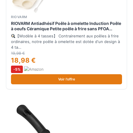
RIOVARM
RIOVARM Antiadhésif Poêle à omelette Induction Poêle
à oeufs Céramique Petite poêle à frire sans PFOA
Ronde 4 trous Poêle à œufs pour le petit déjeuner
【Modèle à 4 tasses】 Contrairement aux poêles à frire
Poêle à crêpes Poêle de camping
ordinaires, notre poêle à omelette est dotée d'un design à
4 ta…
19,98 €
18,98 €
-5%
Voir l'offre