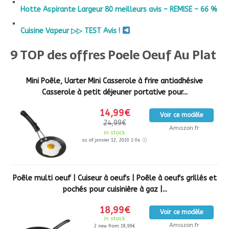
Hotte Aspirante Largeur 80 meilleurs avis – REMISE – 66 %
Cuisine Vapeur ▷▷ TEST Avis !
9 TOP des offres Poele Oeuf Au Plat
Mini Poêle, Uarter Mini Casserole à frire antiadhésive
Casserole à petit déjeuner portative pour...
14,99€
Voir ce modèle
24,99€
Amazon.fr
in stock
as of janvier 12, 2020 1:04
Poêle multi oeuf | Cuiseur à oeufs | Poêle à oeufs grillés et
pochés pour cuisinière à gaz |...
18,99€
Voir ce modèle
in stock
Amazon.fr
2 new from 18,99€