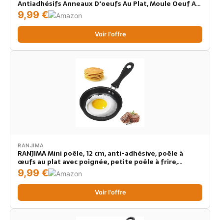
Antiadhésifs Anneaux D'oeufs Au Plat, Moule Oeuf Au
Plat Pancake Poêle à œufs Cuiseur Oeufs, avec
9,99 €
Poignées Pliantes, pour faire frire des œufs
Voir l'offre
RANJIMA
RANJIMA Mini poêle, 12 cm, anti-adhésive, poêle à
œufs au plat avec poignée, petite poêle à frire,
portable pour le camping, la cuisine, l'induction, la
9,99 €
cuisinière à gaz, noire
Voir l'offre