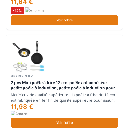
11,64 €
-12%
Voir l'offre
HEXINYIGJLY
2 pcs Mini poêle à frire 12 cm, poêle antiadhésive,
petite poêle à induction, petite poêle à induction pour
œufs, mini poêle à œufs au plat pour cuisinière à gaz
Matériaux de qualité supérieure : la poêle à frire de 12 cm
et cuisines à induction, avec 2
est fabriquée en fer fin de qualité supérieure pour assur…
11,98 €
Voir l'offre