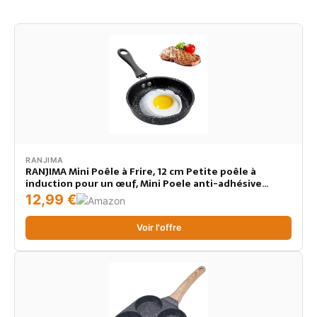
RANJIMA
RANJIMA Mini Poêle à Frire, 12 cm Petite poêle à
induction pour un œuf, Mini Poele anti-adhésive
Portable Petite Poele a Pancakes pour camping
12,99 €
cuisson, Bacon Tranches de Jambon Steaks Omelettes
Voir l'offre