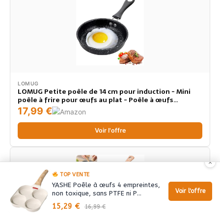
LOMUG
LOMUG Petite poêle de 14 cm pour induction - Mini
poêle à frire pour œufs au plat - Poêle à œufs
antiadhésive - Poêle portable - Poêle à œufs au plat -
17,99 €
Poêle à omelette - Pour œufs, bacon, tranches de
Voir l'offre
×
TOP VENTE
YASHE Poêle à œufs 4 empreintes,
Voir l'offre
non toxique, sans PTFE ni P…
15,29 €
16,99 €