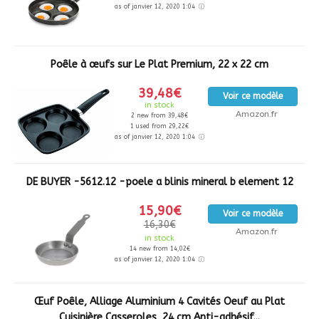
as of janvier 12, 2020 1:04
Poêle à œufs sur Le Plat Premium, 22 x 22 cm
39,48€
Voir ce modèle
in stock
Amazon.fr
2 new from 39,48€
1 used from 29,22€
as of janvier 12, 2020 1:04
DE BUYER -5612.12 -poele a blinis mineral b element 12
15,90€
Voir ce modèle
16,30€
Amazon.fr
in stock
14 new from 14,02€
as of janvier 12, 2020 1:04
Œuf Poêle, Alliage Aluminium 4 Cavités Oeuf au Plat
Cuisinière Casseroles, 24 cm Anti-adhésif...