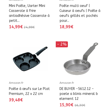
Mini Poêle, Uarter Mini
Poêle multi oeuf |
Casserole à frire
Cuiseur à oeufs | Poêle à
antiadhésive Casserole à
oeufs grillés et pochés
petit...
pour...
14,99€
18,99€
24,99€
- 2%
Amazon.fr
Amazon.fr
Poêle à œufs sur Le Plat
DE BUYER -5612.12 -
Premium, 22 x 22 cm
poele a blinis mineral b
element 12
39,48€
15,90€
16,30€