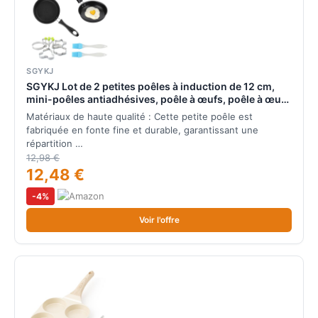
SGYKJ
SGYKJ Lot de 2 petites poêles à induction de 12 cm,
mini-poêles antiadhésives, poêle à œufs, poêle à œufs
au plat, marmite de cuisson résistante à la chaleur, 2
Matériaux de haute qualité : Cette petite poêle est
pinceaux à huile
fabriquée en fonte fine et durable, garantissant une
répartition …
12,98 €
12,48 €
-4%
Voir l'offre