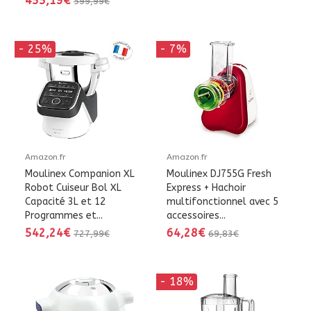
455,19€
599,99€
- 25%
- 7%
Amazon.fr
Amazon.fr
Moulinex Companion XL
Moulinex DJ755G Fresh
Robot Cuiseur Bol XL
Express + Hachoir
Capacité 3L et 12
multifonctionnel avec 5
Programmes et...
accessoires...
542,24€
64,28€
727,99€
69,83€
- 18%