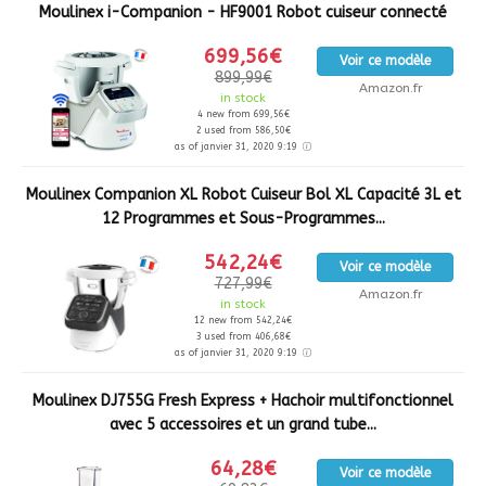
Moulinex i-Companion - HF9001 Robot cuiseur connecté
699,56€
Voir ce modèle
899,99€
Amazon.fr
in stock
4 new from 699,56€
2 used from 586,50€
as of janvier 31, 2020 9:19
Moulinex Companion XL Robot Cuiseur Bol XL Capacité 3L et
12 Programmes et Sous-Programmes...
542,24€
Voir ce modèle
727,99€
Amazon.fr
in stock
12 new from 542,24€
3 used from 406,68€
as of janvier 31, 2020 9:19
Moulinex DJ755G Fresh Express + Hachoir multifonctionnel
avec 5 accessoires et un grand tube...
64,28€
Voir ce modèle