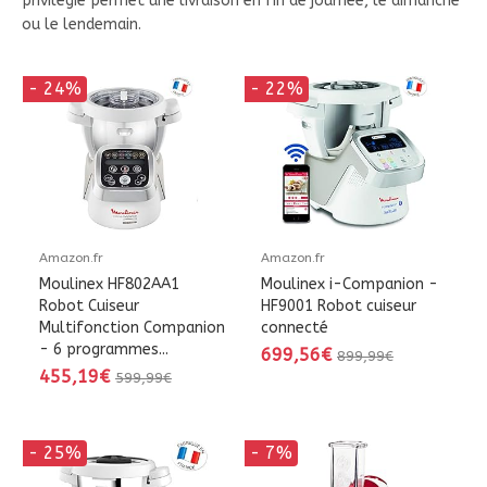
privilégié permet une livraison en fin de journée, le dimanche
ou le lendemain.
- 24%
- 22%
Amazon.fr
Amazon.fr
Moulinex HF802AA1
Moulinex i-Companion -
Robot Cuiseur
HF9001 Robot cuiseur
Multifonction Companion
connecté
- 6 programmes...
699,56€
899,99€
455,19€
599,99€
- 25%
- 7%