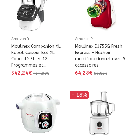
Amazon.fr
Amazon.fr
Moulinex Companion XL
Moulinex DJ755G Fresh
Robot Cuiseur Bol XL
Express + Hachoir
Capacité 3L et 12
multifonctionnel avec 5
Programmes et...
accessoires...
542,24€
64,28€
727,99€
69,83€
- 18%