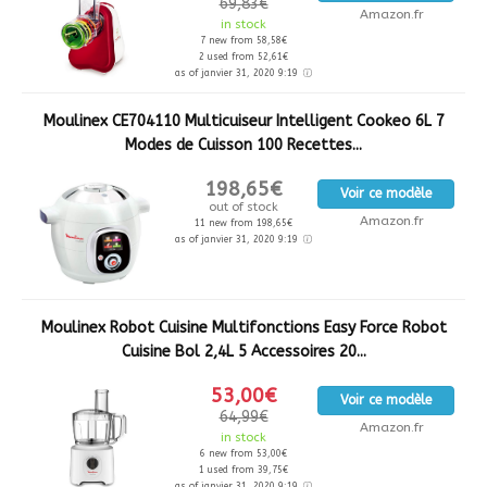
69,83€
Amazon.fr
in stock
7 new from 58,58€
2 used from 52,61€
as of janvier 31, 2020 9:19
Moulinex CE704110 Multicuiseur Intelligent Cookeo 6L 7
Modes de Cuisson 100 Recettes...
198,65€
Voir ce modèle
out of stock
Amazon.fr
11 new from 198,65€
as of janvier 31, 2020 9:19
Moulinex Robot Cuisine Multifonctions Easy Force Robot
Cuisine Bol 2,4L 5 Accessoires 20...
53,00€
Voir ce modèle
64,99€
Amazon.fr
in stock
6 new from 53,00€
1 used from 39,75€
as of janvier 31, 2020 9:19