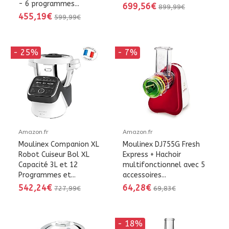
- 6 programmes...
699,56€
899,99€
455,19€
599,99€
- 25%
- 7%
Amazon.fr
Amazon.fr
Moulinex Companion XL
Moulinex DJ755G Fresh
Robot Cuiseur Bol XL
Express + Hachoir
Capacité 3L et 12
multifonctionnel avec 5
Programmes et...
accessoires...
542,24€
64,28€
727,99€
69,83€
- 18%