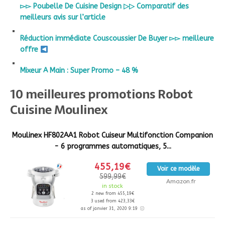
▻▻ Poubelle De Cuisine Design ▷▷ Comparatif des
meilleurs avis sur l’article
Réduction immédiate Couscoussier De Buyer ▻▻ meilleure
offre
Mixeur A Main : Super Promo – 48 %
10 meilleures promotions Robot
Cuisine Moulinex
Moulinex HF802AA1 Robot Cuiseur Multifonction Companion
- 6 programmes automatiques, 5...
455,19€
Voir ce modèle
599,99€
Amazon.fr
in stock
2 new from 455,19€
3 used from 423,33€
as of janvier 31, 2020 9:19