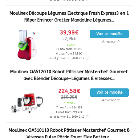
Moulinex Découpe Légumes Electrique Fresh Express3 en 1
Râper Emincer Gratter Mandoline Légumes...
39,99€
Voir ce modèle
52,96€
Amazon.fr
in stock
19 new from 39,99€
6 used from 35,82€
as of janvier 31, 2020 9:19
Moulinex QA512G10 Robot Pâtissier Masterchef Gourmet
avec Blender Découpe-Légumes 8 Vitesses...
224,58€
Voir ce modèle
269,99€
Amazon.fr
in stock
7 new from 224,58€
1 used from 219,41€
as of janvier 31, 2020 9:19
Moulinex QA510110 Robot Pâtissier Masterchef Gourmet 8
Vitesses Pulse Pétrin Fouet Flex Batteur...