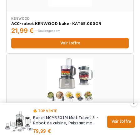
KENWOOD
ACC-robot KENWOOD baker KAT65.000GR
21,99 €
Boulanger.com
Voir l'offre
×
TOP VENTE
KENWOOD
Bosch MCM3501M MultiTalent 3 -
Robot multifonction KENWOOD MultiPro Compact
Voir l'offre
Robot de cuisine, Puissant mo…
FDM301SS - Inox
84,06 €
79,99 €