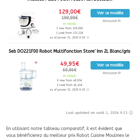
129,00€
Voir ce modèle
199,99€
Amazon.fr
in stock
5 new from 129,00€
1 used from 123,12€
as of janvier 31, 2020 9:19
Seb DO221F00 Robot Multifonction Store' Inn 2L Blanc/gris
49,95€
Voir ce modèle
69,96€
Amazon.fr
in stock
9 new from 49,95€
3 used from 46,45€
as of janvier 31, 2020 9:19
Last updated on août 1, 2026 9:21
En utilisant notre tableau comparatif, il est évident que
vous bénéficierez du meilleur prix Robot Cuisine Moulinex le