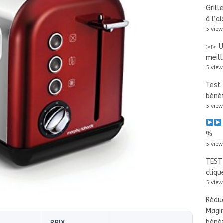
Grill
à l’a
5 view
▻▻ Us
meill
5 view
Test 
bénéf
5 view
%
5 view
TEST 
cliqu
5 view
Réduc
Magi
bénéf
PRIX