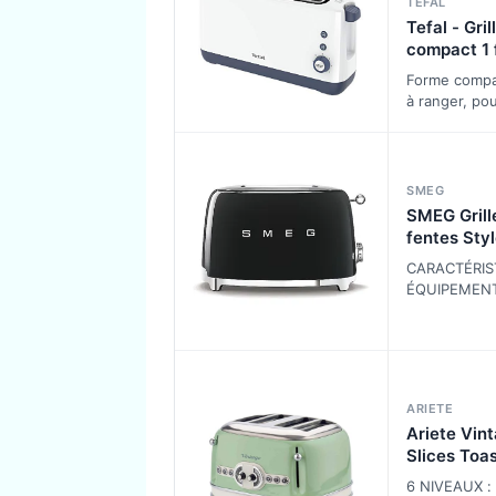
TEFAL
Tefal - Gril
compact 1 
extra-larg
Forme compac
- Blanc
à ranger, pou
encombreme
votre plan de
SMEG
SMEG Grill
fentes Sty
Années 50 
CARACTÉRIS
TSF01BLEU
ÉQUIPEMENT
en acier ino
laqué Poignée
levier d'acti
acier ino…
ARIETE
Ariete Vin
Slices Toas
Grille-Pain
6 NIVEAUX : 