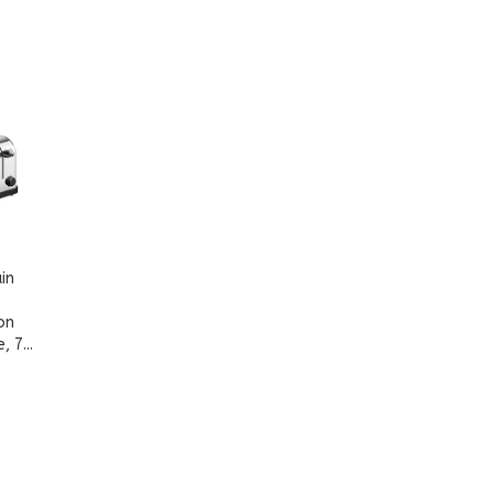
ain
on
 7...