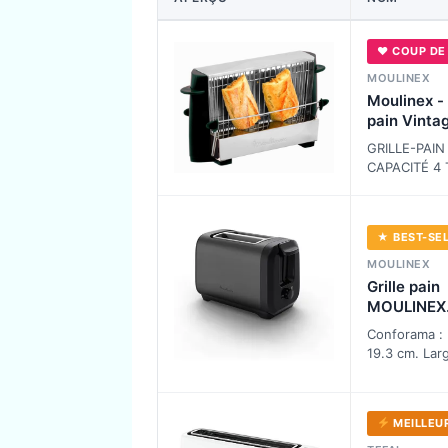
♥ COUP DE
MOULINEX
Moulinex - 
pain Vinta
tranches -
GRILLE-PAIN
ouvert - In
CAPACITÉ 4
: Grille simu
jusqu'à 4 tr
grâce à ses 
★ BEST-SE
chambres o
MOULINEX
Grille pain
MOULINEX
LT5S08E0
Conforama : 
19.3 cm. Lar
cm -
MEILLEUR