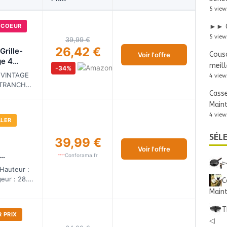
5 view
►► G
 COEUR
5 view
39,99 €
26,42 €
Grille-
Cousc
Voir l'offre
ge 4
meill
-34%
 Design
 VINTAGE
4 view
ox et noir
 TRANCHES
Casse
ltanément
anches
Main
2 longues
4 view
LLER
uve…
SÉL
39,99 €
Voir l'offre
Conforama.fr
▻
Hauteur :
geur : 28.6
C
Main
T
 PRIX
◁