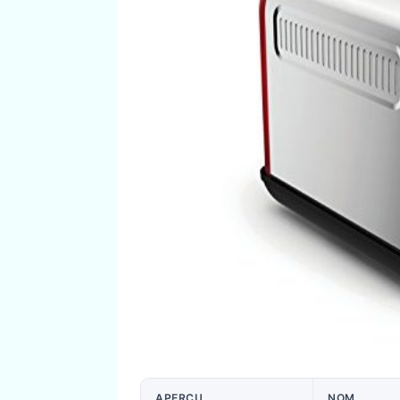
APERÇU
NOM