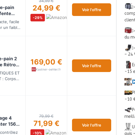
34,99 €
24,99 €
▷
le-pain
Voir l'offre
fente
compa
-29%
e - 850w
clien
te, facile
r un faible
▷
nt de
du m
 travail.
▷
– 24
e-pain 2
169,00 €
le Rétro
E
Voir l'offre
Kastner-oehler.fr
Noir
-15 e
TIQUES ET
 noir
 : Corps
xydable,
 à bille du
P
vation en
-10 €
P
79,99 €
meill
tage 4
71,99 €
ter 156,
Voir l'offre
U
 avec 6
contrôlez
-10%
avis 