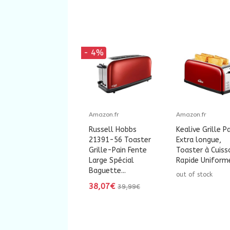
- 4%
Amazon.fr
Amazon.fr
Russell Hobbs
Kealive Grille P
21391-56 Toaster
Extra longue,
Grille-Pain Fente
Toaster à Cuiss
Large Spécial
Rapide Uniforme,
Baguette...
out of stock
38,07€
39,99€