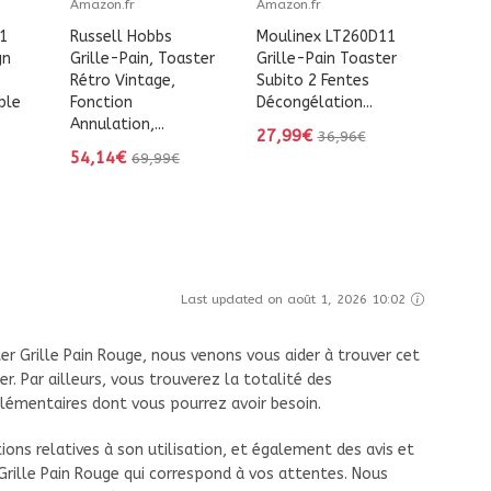
Amazon.fr
Amazon.fr
1
Russell Hobbs
Moulinex LT260D11
gn
Grille-Pain, Toaster
Grille-Pain Toaster
Rétro Vintage,
Subito 2 Fentes
ble
Fonction
Décongélation...
Annulation,...
27,99€
36,96€
54,14€
69,99€
Last updated on août 1, 2026 10:02
r Grille Pain Rouge, nous venons vous aider à trouver cet
r. Par ailleurs, vous trouverez la totalité des
lémentaires dont vous pourrez avoir besoin.
ns relatives à son utilisation, et également des avis et
Grille Pain Rouge qui correspond à vos attentes. Nous