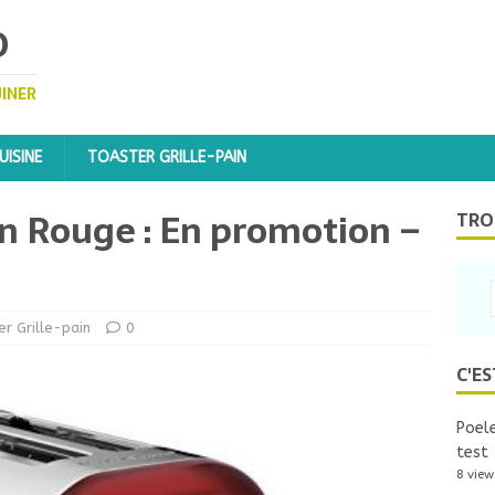
D
UINER
ISINE
TOASTER GRILLE-PAIN
in Rouge : En promotion –
TRO
r Grille-pain
0
C'ES
Poele
test
8 view