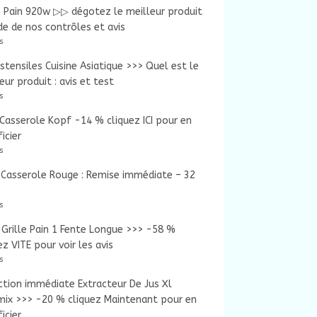
e Pain 920w ▷▷ dégotez le meilleur produit
ide de nos contrôles et avis
s
tensiles Cuisine Asiatique >>> Quel est le
eur produit : avis et test
s
Casserole Kopf -14 % cliquez ICI pour en
icier
s
Casserole Rouge : Remise immédiate – 32
s
Grille Pain 1 Fente Longue >>> -58 %
ez VITE pour voir les avis
s
tion immédiate Extracteur De Jus Xl
mix >>> -20 % cliquez Maintenant pour en
icier