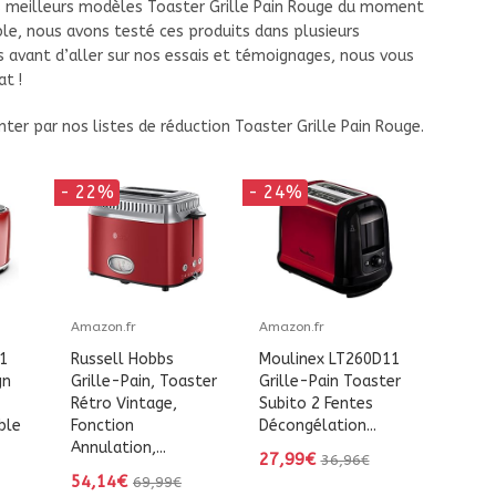
 meilleurs modèles Toaster Grille Pain Rouge du moment
ible, nous avons testé ces produits dans plusieurs
s avant d’aller sur nos essais et témoignages, nous vous
at !
ter par nos listes de réduction Toaster Grille Pain Rouge.
- 22%
- 24%
Amazon.fr
Amazon.fr
1
Russell Hobbs
Moulinex LT260D11
gn
Grille-Pain, Toaster
Grille-Pain Toaster
Rétro Vintage,
Subito 2 Fentes
ble
Fonction
Décongélation...
Annulation,...
27,99€
36,96€
54,14€
69,99€