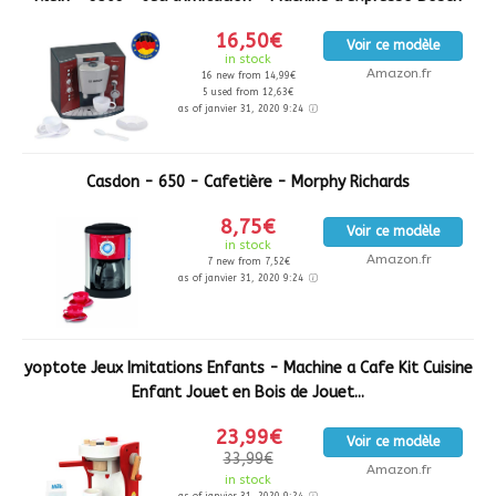
16,50€
Voir ce modèle
in stock
Amazon.fr
16 new from 14,99€
5 used from 12,63€
as of janvier 31, 2020 9:24
Casdon - 650 - Cafetière - Morphy Richards
8,75€
Voir ce modèle
in stock
Amazon.fr
7 new from 7,52€
as of janvier 31, 2020 9:24
yoptote Jeux Imitations Enfants - Machine a Cafe Kit Cuisine
Enfant Jouet en Bois de Jouet...
23,99€
Voir ce modèle
33,99€
Amazon.fr
in stock
as of janvier 31, 2020 9:24