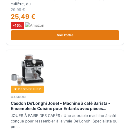
cuillère, du…
29,99 €
25,49 €
-15%
Voir l'offre
★ BEST-SELLER
CASDON
Casdon De'Longhi Jouet - Machine à café Barista -
Ensemble de Cuisine pour Enfants avec pièces
Mobiles, Sons réalistes et café Magique - 3 Ans +,
JOUER À FAIRE DES CAFÉS : Une adorable machine à café
Silver
conçue pour ressembler à la vraie De'Longhi Specialista qui
per…