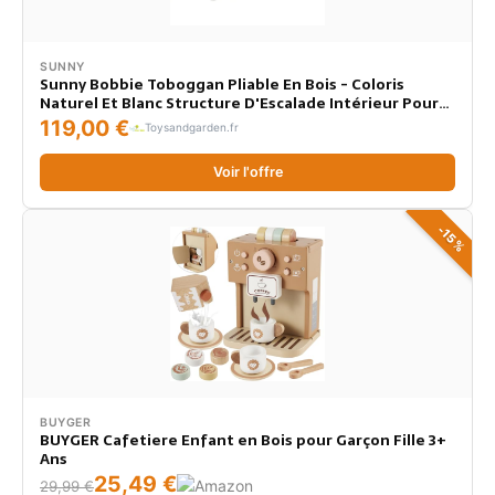
SUNNY
Sunny Bobbie Toboggan Pliable En Bois - Coloris
Naturel Et Blanc Structure D'Escalade Intérieur Pour
Enfants Jouets Montessori
119,00 €
Toysandgarden.fr
Voir l'offre
-15%
BUYGER
BUYGER Cafetiere Enfant en Bois pour Garçon Fille 3+
Ans
25,49 €
29,99 €