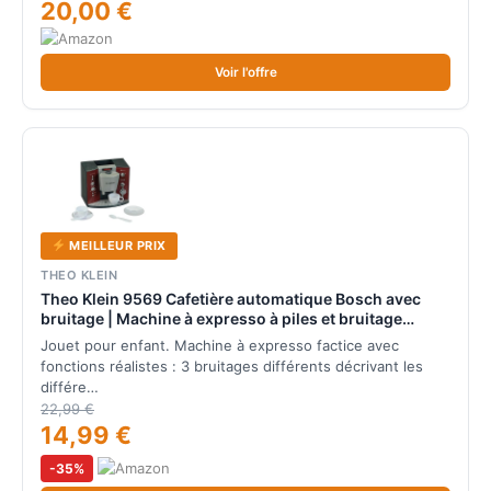
20,00 €
Voir l'offre
MEILLEUR PRIX
THEO KLEIN
Theo Klein 9569 Cafetière automatique Bosch avec
bruitage | Machine à expresso à piles et bruitage
réaliste | Dimensions : 14,5 cm x 19,5 cm x 17 cm |
Jouet pour enfant. Machine à expresso factice avec
Jouet pour enfants à partir de 3 ans
fonctions réalistes : 3 bruitages différents décrivant les
différe…
22,99 €
14,99 €
-35%