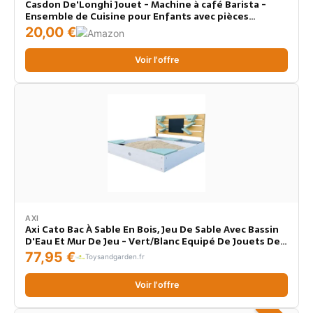
Casdon De'Longhi Jouet - Machine à café Barista -
Ensemble de Cuisine pour Enfants avec pièces
Mobiles, Sons réalistes et café Magique - 3 Ans +,
20,00 €
Silver
Voir l'offre
AXI
Axi Cato Bac À Sable En Bois, Jeu De Sable Avec Bassin
D'Eau Et Mur De Jeu - Vert/Blanc Equipé De Jouets De
Sable, Tableau À Craie, Entonnoirs Et Étagères
77,95 €
Toysandgarden.fr
Couverture Fournie Avec Toile De Sol
Voir l'offre