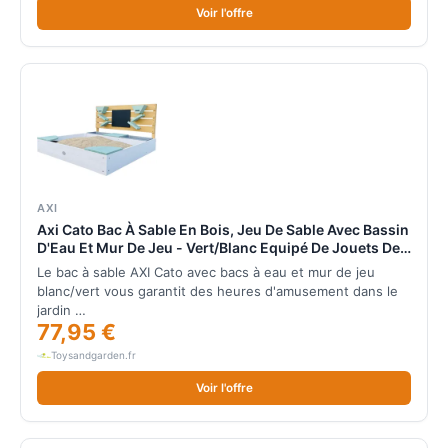
Voir l'offre
AXI
Axi Cato Bac À Sable En Bois, Jeu De Sable Avec Bassin
D'Eau Et Mur De Jeu - Vert/Blanc Equipé De Jouets De
Sable, Tableau À Craie, Entonnoirs Et Étagères
Le bac à sable AXI Cato avec bacs à eau et mur de jeu
Couverture Fournie Avec Toile De Sol
blanc/vert vous garantit des heures d'amusement dans le
jardin …
77,95 €
Toysandgarden.fr
Voir l'offre