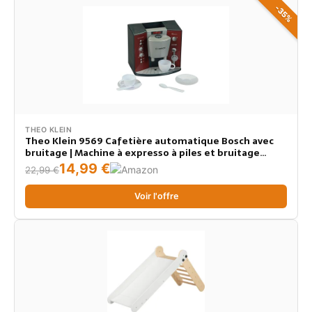
-35%
THEO KLEIN
Theo Klein 9569 Cafetière automatique Bosch avec
bruitage | Machine à expresso à piles et bruitage
réaliste | Dimensions : 14,5 cm x 19,5 cm x 17 cm | Jouet
14,99 €
22,99 €
pour enfants à partir de 3 ans
Voir l'offre