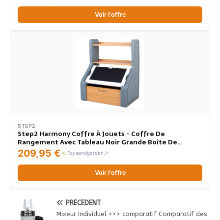
Voir l'offre
STEP2
Step2 Harmony Coffre À Jouets - Coffre De
Rangement Avec Tableau Noir Grande Boîte De
Rangement, Étagère Et Coffre Pour Chambre
209,95 €
Toysandgarden.fr
D'Enfant Rangement Pour Jouets, Organiseur Stable
96 × 79 × 53 Cm
Voir l'offre
PRÉCÉDENT
Mixeur Individuel >>> comparatif Comparatif des