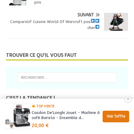
prix
SUIVANT
Comparatif Cuisine World Of Warcraft
pas
cher
TROUVER CE QU’IL VOUS FAUT
C'EST LA TENDANCE !
×
TOP VENTE
Test Casserole Kopf -14 % cliquez ICI pour en bénéficier
Casdon De'Longhi Jouet - Machine à
Voir l'offre
café Barista - Ensemble d…
6 views
20,00 €
Grille Pain Wmf Kitchenminis Pas Cher ◁