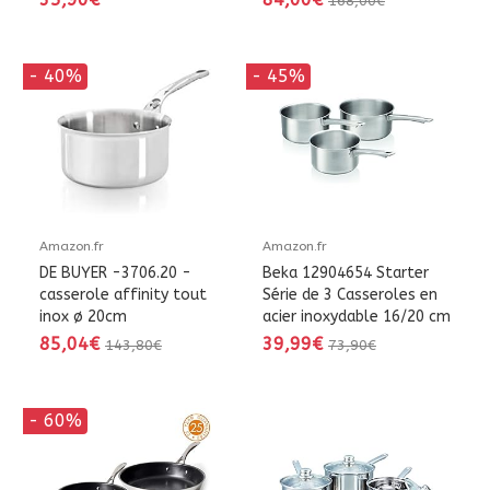
168,00€
- 40%
- 45%
Amazon.fr
Amazon.fr
DE BUYER -3706.20 -
Beka 12904654 Starter
casserole affinity tout
Série de 3 Casseroles en
inox ø 20cm
acier inoxydable 16/20 cm
85,04€
39,99€
143,80€
73,90€
- 60%