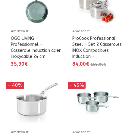
Amazon.fr
Amazon.fr
OGO LIVING -
ProCook Professional
Professionnel -
Steel - Set 2 Casseroles
Casserole Induction acier
INOX Compatibles
inoxydable 24 cm
Induction -...
35,90€
84,00€
168,00€
- 40%
- 45%
Amazon.fr
Amazon.fr