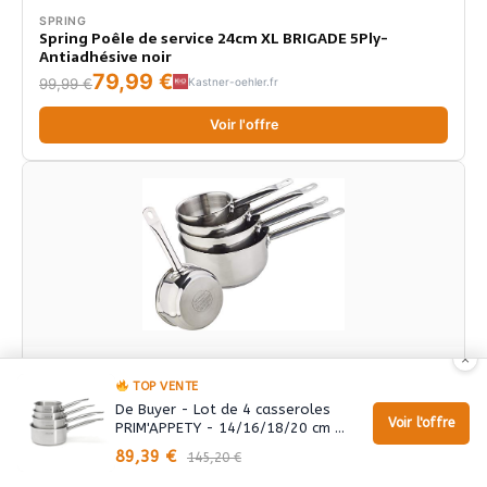
SPRING
Spring Poêle de service 24cm XL BRIGADE 5Ply-
Antiadhésive noir
79,99 €
Kastner-oehler.fr
99,99 €
Voir l'offre
×
KAMBERG
Kamberg - Gamme Pro - Batterie 5 Casseroles inox
TOP VENTE
12/14/16/18/20 cm - Acier Inoxydable Haute Qualité -
De Buyer - Lot de 4 casseroles
Poignée anti chaleur Argent - Tous Feux dont
Voir l'offre
74,69 €
PRIM'APPETY - 14/16/18/20 cm …
Induction - 0008077
89,39 €
145,20 €
Voir l'offre