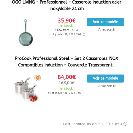
OGO LIVING - Professionnel - Casserole Induction acier
inoxydable 24 cm
35,90€
Voir ce modèle
in stock
Amazon.fr
2 new from 32,95€
as of janvier 31, 2020 7:02
ProCook Professional Steel - Set 2 Casseroles INOX
Compatibles Induction - Couvercle Transparent...
84,00€
Voir ce modèle
168,00€
Amazon.fr
in stock
as of janvier 31, 2020 7:02
Last updated on août 1, 2026 8:43