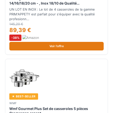
14/16/18/20 cm - , Inox 18/10 de Qualité
Professionnelle, Fond Magnétique Épais pour Cuisson
UN LOT EN INOX : Le lot de 4 casseroles de la gamme
Maîtrisée, Tous Feux + Four, Finition Poli Brossé
PRIM'APPETY est parfait pour s'équiper avec la qualité
profesionn…
145,20 €
89,39 €
-38%
Voir l'offre
★ BEST-SELLER
WMF
Wmf Gourmet Plus Set de casseroles 5 pièces