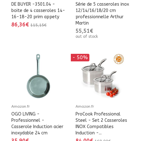
DE BUYER -3501.04 -
Série de 5 casseroles inox
boite de 4 casseroles 14-
12/14/16/18/20 cm
16-18-20 prim appety
professionnelle Arthur
Martin
86,36€
115,15€
55,51€
out of stock
- 50%
Amazon.fr
Amazon.fr
OGO LIVING -
ProCook Professional
Professionnel -
Steel - Set 2 Casseroles
Casserole Induction acier
INOX Compatibles
inoxydable 24 cm
Induction -...
35,90€
84,00€