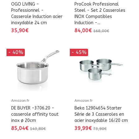
OGO LIVING -
ProCook Professional
Professionnel -
Steel - Set 2 Casseroles
Casserole Induction acier
INOX Compatibles
inoxydable 24 cm
Induction -...
35,90€
84,00€
168,00€
- 40%
- 45%
Amazon.fr
Amazon.fr
DE BUYER -3706.20 -
Beka 12904654 Starter
casserole affinity tout
Série de 3 Casseroles en
inox ø 20cm
acier inoxydable 16/20 cm
85,04€
39,99€
143,80€
73,90€