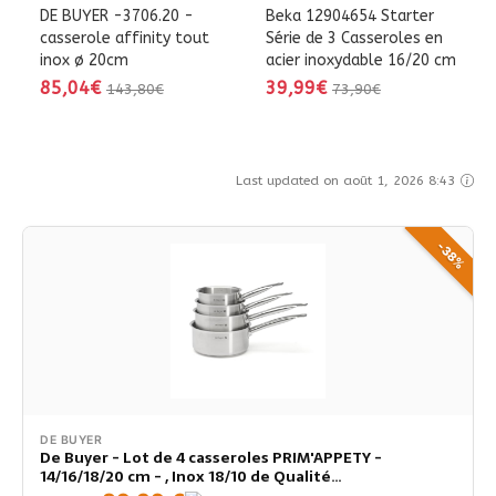
DE BUYER -3706.20 -
Beka 12904654 Starter
casserole affinity tout
Série de 3 Casseroles en
inox ø 20cm
acier inoxydable 16/20 cm
85,04€
39,99€
143,80€
73,90€
Last updated on août 1, 2026 8:43
-38%
DE BUYER
De Buyer - Lot de 4 casseroles PRIM'APPETY -
14/16/18/20 cm - , Inox 18/10 de Qualité
Professionnelle, Fond Magnétique Épais pour Cuisson