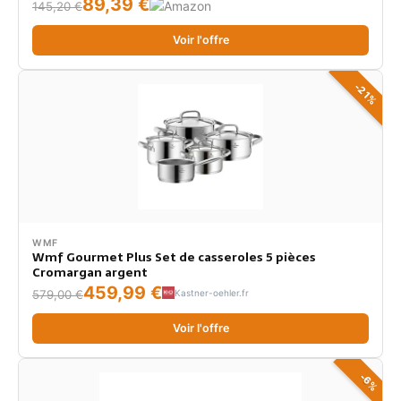
89,39 €
145,20 €
Maîtrisée, Tous Feux + Four, Finition Poli Brossé
Voir l'offre
-21%
WMF
Wmf Gourmet Plus Set de casseroles 5 pièces
Cromargan argent
459,99 €
Kastner-oehler.fr
579,00 €
Voir l'offre
-6%