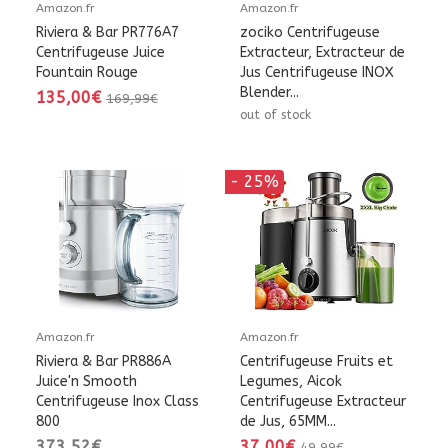
Amazon.fr
Amazon.fr
Riviera & Bar PR776A7
zociko Centrifugeuse
Centrifugeuse Juice
Extracteur, Extracteur de
Fountain Rouge
Jus Centrifugeuse INOX
Blender...
135,00€
169,99€
out of stock
- 25%
Amazon.fr
Amazon.fr
Riviera & Bar PR886A
Centrifugeuse Fruits et
Juice'n Smooth
Legumes, Aicok
Centrifugeuse Inox Class
Centrifugeuse Extracteur
800
de Jus, 65MM...
373,52€
37,00€
49,99€