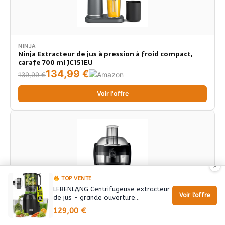
NINJA
Ninja Extracteur de jus à pression à froid compact,
carafe 700 ml JC151EU
134,99 €
139,99 €
Voir l'offre
×
TOP VENTE
LEBENLANG Centrifugeuse extracteur
Voir l'offre
de jus - grande ouverture…
PHILIPS
129,00 €
Philips Centrifugeuse, 500W, 1.5L