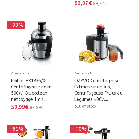
59,97€
99,97€
- 33%
Amazon.fr
Amazon.fr
Philips HR1836/00
OZAVO Centrifugeuse
Centrifugeuse noire
Extracteur de Jus,
500W, Quickclean
Centrifugeuse Fruits et
nettoyage 1mn,...
Légumes 400W...
59,99€
out of stock
89,99€
- 61%
- 70%