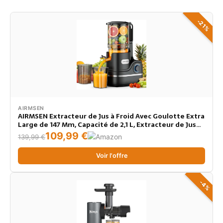
-21%
AIRMSEN
AIRMSEN Extracteur de Jus à Froid Avec Goulotte Extra
Large de 147 Mm, Capacité de 2,1 L, Extracteur de Jus
pour Fruits et Légumes, Moteur de 300 W, Extraction
109,99 €
139,99 €
à Spirale Lente 7+1
Voir l'offre
-4%