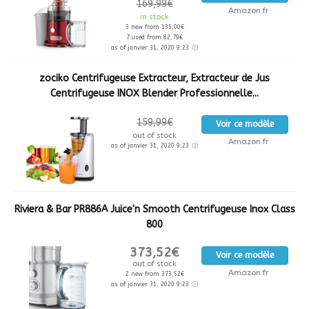
169,99€
Amazon.fr
in stock
3 new from 135,00€
7 used from 82,79€
as of janvier 31, 2020 9:23
zociko Centrifugeuse Extracteur, Extracteur de Jus
Centrifugeuse INOX Blender Professionnelle...
159,99€
Voir ce modèle
out of stock
Amazon.fr
as of janvier 31, 2020 9:23
Riviera & Bar PR886A Juice'n Smooth Centrifugeuse Inox Class
800
373,52€
Voir ce modèle
out of stock
Amazon.fr
2 new from 373,52€
as of janvier 31, 2020 9:23