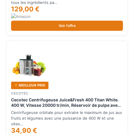
tous les ingrédients pa…
129,00 €
Voir l'offre
MEILLEUR PRIX
CECOTEC
Cecotec Centrifugeuse Juice&Fresh 400 Titan White.
400 W, Vitesse 20000 tr/min, Réservoir de pulpe avec
1L, 2 Vitesses, Disque revêtu en titane noir, Bol pour le
Centrifugeuse orbitale pour extraire le maximum de jus aux
jus de 350 ml.
fruits et légumes avec une puissance de 400 W et une
vites…
34,90 €