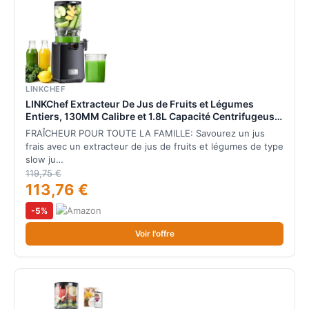
LINKCHEF
LINKChef Extracteur De Jus de Fruits et Légumes
Entiers, 130MM Calibre et 1.8L Capacité Centrifugeuse,
250W Slow Juicer Machine Avec Fonction Inverse,
FRAÎCHEUR POUR TOUTE LA FAMILLE: Savourez un jus
Facile à Installer et à Nettoyer, Sans BPA, Noir
frais avec un extracteur de jus de fruits et légumes de type
slow ju…
119,75 €
113,76 €
-5%
Voir l'offre