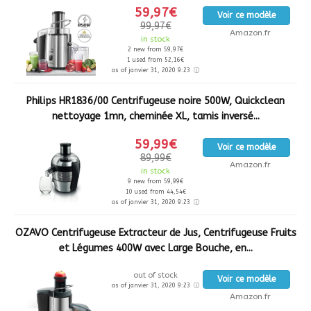
59,97€
Voir ce modèle
99,97€
Amazon.fr
in stock
2 new from 59,97€
1 used from 52,16€
as of janvier 31, 2020 9:23
Philips HR1836/00 Centrifugeuse noire 500W, Quickclean
nettoyage 1mn, cheminée XL, tamis inversé...
59,99€
Voir ce modèle
89,99€
Amazon.fr
in stock
9 new from 59,99€
10 used from 44,54€
as of janvier 31, 2020 9:23
OZAVO Centrifugeuse Extracteur de Jus, Centrifugeuse Fruits
et Légumes 400W avec Large Bouche, en...
out of stock
Voir ce modèle
as of janvier 31, 2020 9:23
Amazon.fr