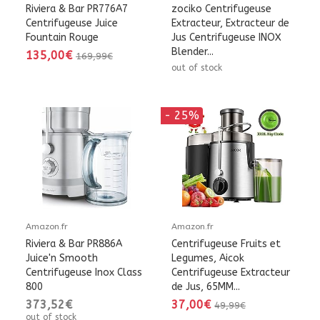
Riviera & Bar PR776A7
zociko Centrifugeuse
Centrifugeuse Juice
Extracteur, Extracteur de
Fountain Rouge
Jus Centrifugeuse INOX
Blender...
135,00€
169,99€
out of stock
- 25%
Amazon.fr
Amazon.fr
Riviera & Bar PR886A
Centrifugeuse Fruits et
Juice'n Smooth
Legumes, Aicok
Centrifugeuse Inox Class
Centrifugeuse Extracteur
800
de Jus, 65MM...
373,52€
37,00€
49,99€
out of stock