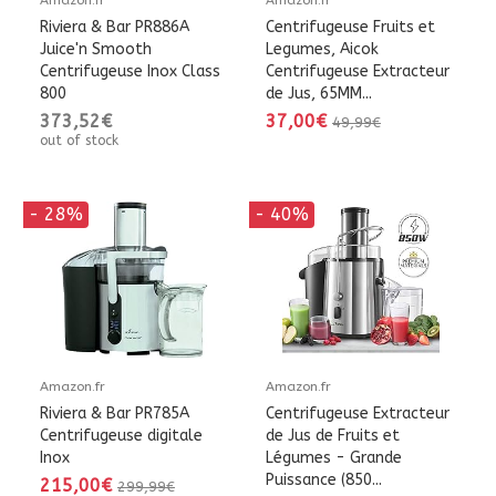
Amazon.fr
Amazon.fr
Riviera & Bar PR886A
Centrifugeuse Fruits et
Juice'n Smooth
Legumes, Aicok
Centrifugeuse Inox Class
Centrifugeuse Extracteur
800
de Jus, 65MM...
373,52€
37,00€
49,99€
out of stock
- 28%
- 40%
Amazon.fr
Amazon.fr
Riviera & Bar PR785A
Centrifugeuse Extracteur
Centrifugeuse digitale
de Jus de Fruits et
Inox
Légumes - Grande
Puissance (850...
215,00€
299,99€