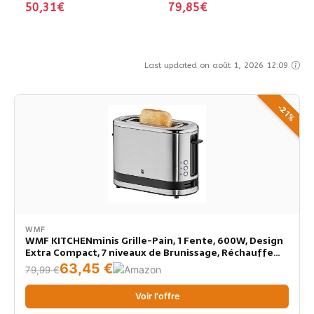
50,31€
79,85€
Last updated on août 1, 2026 12:09
-21%
WMF
WMF KITCHENminis Grille-Pain, 1 Fente, 600W, Design
Extra Compact, 7 niveaux de Brunissage, Réchauffe
Viennoiserie, Inox Cromargan Haute Qualité
63,45 €
79,99 €
0414100011
Voir l'offre