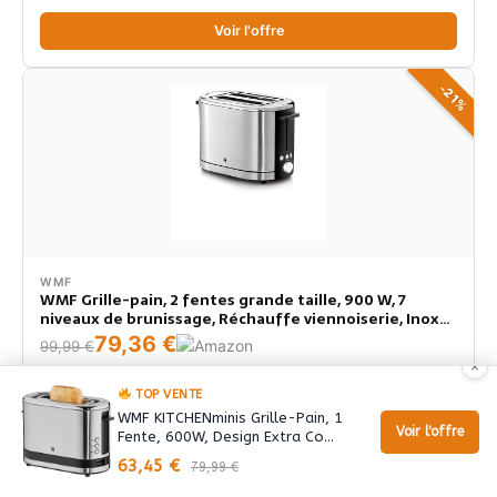
Voir l'offre
-21%
WMF
WMF Grille-pain, 2 fentes grande taille, 900 W, 7
niveaux de brunissage, Réchauffe viennoiserie, Inox
18/10 Cromargan, LONO 0414090011
79,36 €
99,99 €
×
Voir l'offre
TOP VENTE
WMF KITCHENminis Grille-Pain, 1
Voir l'offre
Fente, 600W, Design Extra Co…
63,45 €
79,99 €