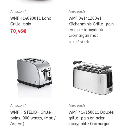
Amazon.fr
Amazon.fr
WMF 414090011 Lono
WMF 0414120041
Grille-pain
Küchenminis Grille-pain
en acier inoxydable
70,46€
Cromargan mat
out of stock
Amazon.fr
Amazon.fr
WMF - STELIO- Grille-
WMF 414150011 Double
pains, 900 watts, (Mat /
grille-pain en acier
Argent)
inoxydable Cromargan