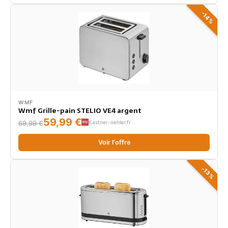
-14%
WMF
Wmf Grille-pain STELIO VE4 argent
59,99 €
Kastner-oehler.fr
69,99 €
Voir l'offre
-13%