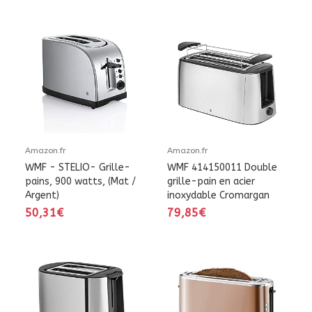
Amazon.fr
Amazon.fr
WMF - STELIO- Grille-
WMF 414150011 Double
pains, 900 watts, (Mat /
grille-pain en acier
Argent)
inoxydable Cromargan
50,31€
79,85€