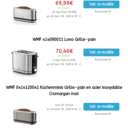
69,99€
Voir ce modèle
in stock
Amazon.fr
10 new from 69,00€
as of mars 19, 2020 6:02
WMF 414090011 Lono Grille-pain
70,46€
Voir ce modèle
in stock
Amazon.fr
5 new from 64,95€
as of mars 19, 2020 6:02
WMF 0414120041 Küchenminis Grille-pain en acier inoxydable
Cromargan mat
out of stock
Voir ce modèle
as of mars 19, 2020 6:02
Amazon.fr