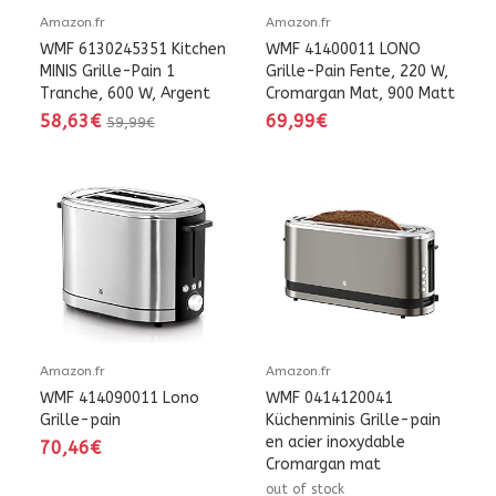
Amazon.fr
Amazon.fr
WMF 6130245351 Kitchen
WMF 41400011 LONO
MINIS Grille-Pain 1
Grille-Pain Fente, 220 W,
Tranche, 600 W, Argent
Cromargan Mat, 900 Matt
58,63€
69,99€
59,99€
Amazon.fr
Amazon.fr
WMF 414090011 Lono
WMF 0414120041
Grille-pain
Küchenminis Grille-pain
en acier inoxydable
70,46€
Cromargan mat
out of stock