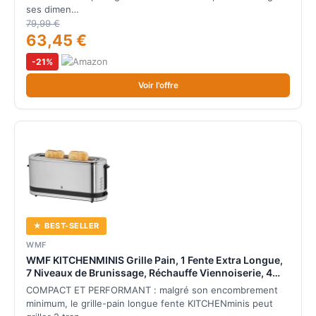
ses dimen…
79,99 €
63,45 €
-21%
Voir l'offre
★ BEST-SELLER
WMF
WMF KITCHENMINIS Grille Pain, 1 Fente Extra Longue,
7 Niveaux de Brunissage, Réchauffe Viennoiserie, 4
Fonctions, Inox Cromargan Haute Qualité, 900W,
COMPACT ET PERFORMANT : malgré son encombrement
0414120011
minimum, le grille-pain longue fente KITCHENminis peut