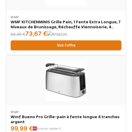
WMF
WMF KITCHENMINIS Grille Pain, 1 Fente Extra Longue, 7
Niveaux de Brunissage, Réchauffe Viennoiserie, 4
Fonctions, Inox Cromargan Haute Qualité, 900W,
73,67 €
84,99 €
0414120011
Voir l'offre
WMF
Wmf Bueno Pro Grille-pain à fente longue 4 tranches
argent
99,99 €
Kastner-oehler.fr