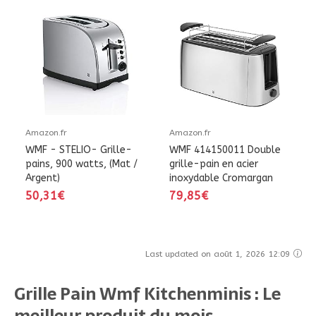
Amazon.fr
Amazon.fr
WMF - STELIO- Grille-
WMF 414150011 Double
pains, 900 watts, (Mat /
grille-pain en acier
Argent)
inoxydable Cromargan
50,31€
79,85€
Last updated on août 1, 2026 12:09
Grille Pain Wmf Kitchenminis : Le
meilleur produit du mois