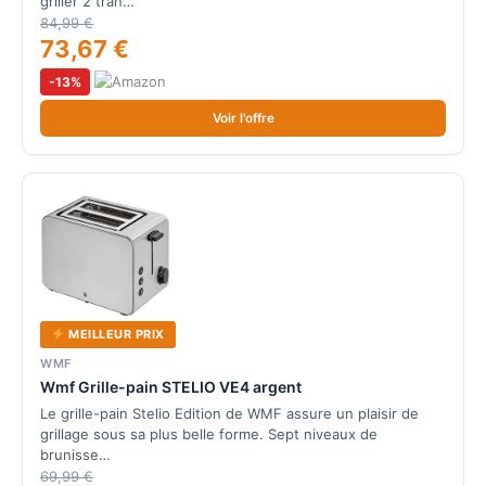
griller 2 tran…
84,99 €
73,67 €
-13%
Voir l'offre
MEILLEUR PRIX
WMF
Wmf Grille-pain STELIO VE4 argent
Le grille-pain Stelio Edition de WMF assure un plaisir de
grillage sous sa plus belle forme. Sept niveaux de
brunisse…
69,99 €