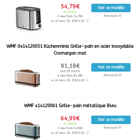
54,79€
Voir ce modèle
in stock
Amazon.fr
2 new from 54,79€
as of mars 19, 2020 6:02
WMF 0414120051 Küchenminis Grille-pain en acier inoxydable
Cromargan mat
81,18€
Voir ce modèle
out of stock
Amazon.fr
4 new from 81,18€
as of mars 19, 2020 6:02
WMF 414120061 Grille-pain métallique Bleu
64,99€
Voir ce modèle
in stock
Amazon.fr
3 new from 64,99€
as of mars 19, 2020 6:02