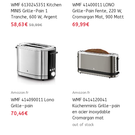
WMF 6130245351 Kitchen
WMF 41400011 LONO
MINIS Grille-Pain 1
Grille-Pain Fente, 220 W,
Tranche, 600 W, Argent
Cromargan Mat, 900 Matt
58,63€
69,99€
59,99€
Amazon.fr
Amazon.fr
WMF 414090011 Lono
WMF 0414120041
Grille-pain
Küchenminis Grille-pain
en acier inoxydable
70,46€
Cromargan mat
out of stock