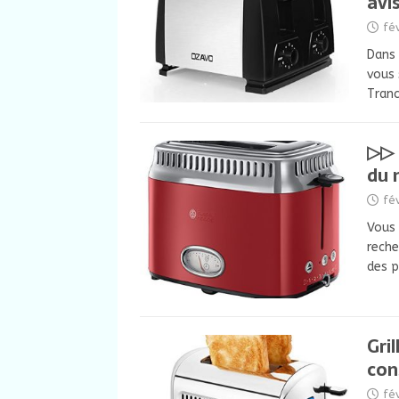
avis
fé
Dans 
vous 
Tranc
▷▷ 
du
fé
Vous 
reche
des 
Gri
con
fé