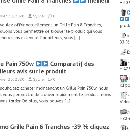
ise Grille Pain 8 Tranches
meilleur
– 60 
vrier 20, 2020
Sylvie
0
voulez offrir actuellement un Grille Pain 8 Tranches,
produ
allons vous permettre de trouver le produit qui vous
▻
endra sans attendre. Par ailleurs, vous
[…]
33 %
E
lle Pain 750w
Comparatif des
>
– 42
lleurs avis sur le produit
H
vrier 20, 2020
Sylvie
0
ICI p
souhaitez acheter maintenant un Grille Pain 750w, nous
s vous permettre de trouver rapidement le produit moins
>
sans tarder. De plus, vous pouvez
[…]
rédu
▷
-20 €
mo Grille Pain 6 Tranches -39 % cliquez
C