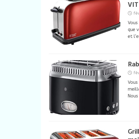
VIT
fé
Vous 
que v
et l
Rab
fé
Vous 
meill
Nous
Gri