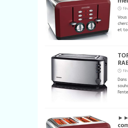
mei
fé
Vous 
cherc
et to
TOP
RAB
fé
Dans 
souha
Fent
►► 
com