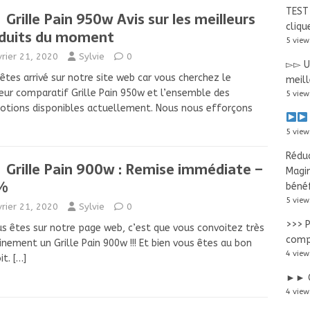
TEST 
Grille Pain 950w Avis sur les meilleurs
cliqu
duits du moment
5 view
vrier 21, 2020
Sylvie
0
▻▻ Us
êtes arrivé sur notre site web car vous cherchez le
meill
eur comparatif Grille Pain 950w et l’ensemble des
5 view
tions disponibles actuellement. Nous nous efforçons
5 view
Réduc
Grille Pain 900w : Remise immédiate –
Magi
%
bénéf
5 view
vrier 21, 2020
Sylvie
0
>>> P
us êtes sur notre page web, c’est que vous convoitez très
compa
inement un Grille Pain 900w !!! Et bien vous êtes au bon
4 view
it.
[…]
►► G
4 view