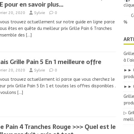
E pour en savoir plus…
cliqu
vrier 20, 2020
Sylvie
0
C
vous trouvez actuellement sur notre guide en ligne parce
%
ous êtes en quête du meilleur prix Grille Pain 6 Tranches
’ensemble des
[…]
ART
Grill
ais Grille Pain 5 En 1 meilleure offre
à l’a
►► Gr
vrier 20, 2020
Sylvie
0
prod
vous trouvez actuellement ici parce que vous cherchez le
eur prix Grille Pain 5 En 1 et toutes les offres disponibles .
►► G
 voulons
[…]
Grill
produ
▷ Gri
meil
lle Pain 4 Tranches Rouge >>> Quel est le