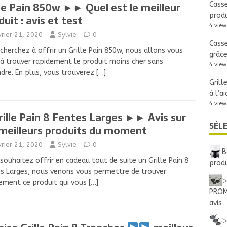
lle Pain 850w ►► Quel est le meilleur
Casse
produ
duit : avis et test
4 view
vrier 21, 2020
Sylvie
0
Casse
cherchez à offrir un Grille Pain 850w, nous allons vous
grâce
 à trouver rapidement le produit moins cher sans
4 view
dre. En plus, vous trouverez
[…]
Grill
à l’a
4 view
rille Pain 8 Fentes Larges ►► Avis sur
SÉL
 meilleurs produits du moment
vrier 21, 2020
Sylvie
0
B
souhaitez offrir en cadeau tout de suite un Grille Pain 8
produ
s Larges, nous venons vous permettre de trouver
▷
ement ce produit qui vous
[…]
PROMO
avis
▷