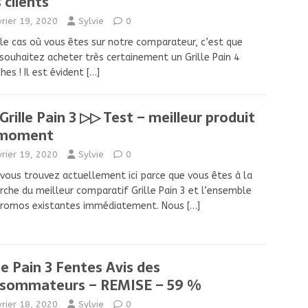
 clients
vrier 19, 2020
Sylvie
0
le cas où vous êtes sur notre comparateur, c’est que
souhaitez acheter très certainement un Grille Pain 4
hes ! Il est évident
[…]
Grille Pain 3 ▷▷ Test – meilleur produit
 moment
vrier 19, 2020
Sylvie
0
vous trouvez actuellement ici parce que vous êtes à la
rche du meilleur comparatif Grille Pain 3 et l’ensemble
promos existantes immédiatement. Nous
[…]
lle Pain 3 Fentes Avis des
sommateurs – REMISE – 59 %
vrier 18, 2020
Sylvie
0