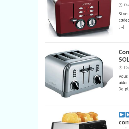
fé
Si vo
cadea
[…]
Com
SOL
fé
Vous 
aider
De p
com