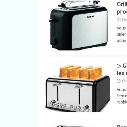
Gri
pro
fé
Vous 
aider
atten
▷ G
les
fé
Vous 
Fente
rapid