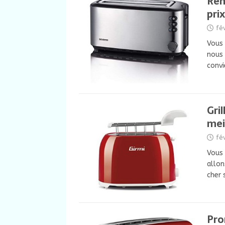
Rem
prix
fé
Vous 
nous 
convi
Gri
mei
fé
Vous 
allon
cher 
Pro