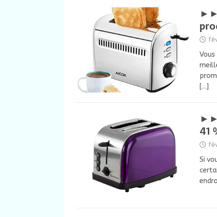
►► 
pro
fé
Vous 
meill
promo
[…]
►► 
41 
fé
Si vo
certa
endro