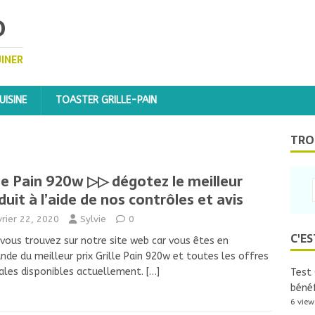
D
UINER
ISINE
TOASTER GRILLE-PAIN
TRO
lle Pain 920w ▷▷ dégotez le meilleur
duit à l’aide de nos contrôles et avis
vrier 22, 2020
Sylvie
0
C'ES
vous trouvez sur notre site web car vous êtes en
de du meilleur prix Grille Pain 920w et toutes les offres
ales disponibles actuellement.
[…]
Test 
bénéf
6 view