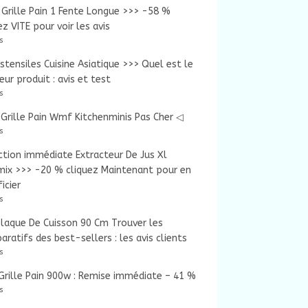
Grille Pain 1 Fente Longue >>> -58 %
ez VITE pour voir les avis
s
tensiles Cuisine Asiatique >>> Quel est le
eur produit : avis et test
s
Grille Pain Wmf Kitchenminis Pas Cher ◁
s
tion immédiate Extracteur De Jus Xl
mix >>> -20 % cliquez Maintenant pour en
icier
s
laque De Cuisson 90 Cm Trouver les
ratifs des best-sellers : les avis clients
s
rille Pain 900w : Remise immédiate – 41 %
s