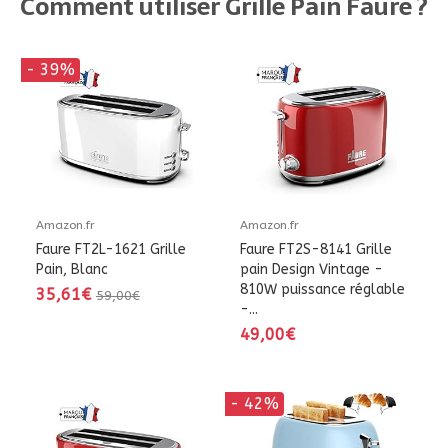
Comment utiliser Grille Pain Faure ?
- 39%
Amazon.fr
Amazon.fr
Faure FT2L-1621 Grille
Faure FT2S-8141 Grille
Pain, Blanc
pain Design Vintage -
810W puissance réglable
35,61€
59,00€
-...
49,00€
- 42%