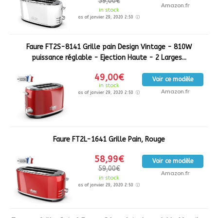
59,00€
Amazon.fr
in stock
as of janvier 29, 2020 2:50
Faure FT2S-8141 Grille pain Design Vintage - 810W
puissance réglable - Ejection Haute - 2 Larges...
49,00€
Voir ce modèle
in stock
Amazon.fr
as of janvier 29, 2020 2:50
Faure FT2L-1641 Grille Pain, Rouge
58,99€
Voir ce modèle
59,00€
Amazon.fr
in stock
as of janvier 29, 2020 2:50