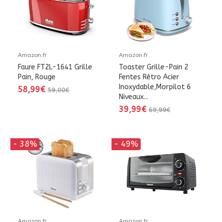
Amazon.fr
Amazon.fr
Faure FT2L-1641 Grille
Toaster Grille-Pain 2
Pain, Rouge
Fentes Rétro Acier
Inoxydable,Morpilot 6
58,99€
59,00€
Niveaux...
39,99€
69,99€
- 38%
- 49%
Amazon.fr
Amazon.fr