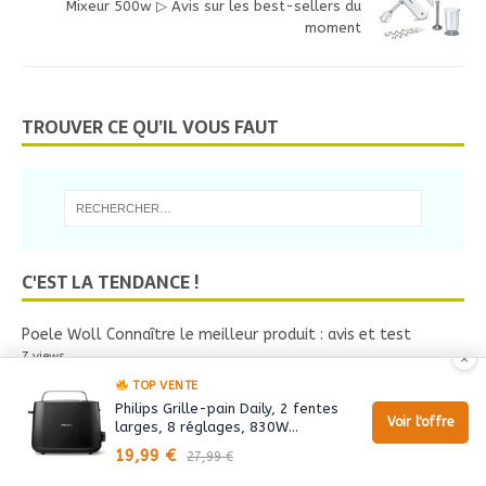
Mixeur 500w ▷ Avis sur les best-sellers du
moment
TROUVER CE QU’IL VOUS FAUT
C'EST LA TENDANCE !
Poele Woll Connaître le meilleur produit : avis et test
7 views
×
TOP VENTE
Test Casserole Kopf -14 % cliquez ICI pour en bénéficier
Philips Grille-pain Daily, 2 fentes
6 views
Voir l'offre
larges, 8 réglages, 830W…
Grille Pain Wmf Kitchenminis Pas Cher ◁
19,99 €
27,99 €
5 views