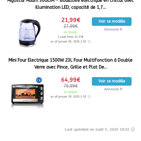
Aigostar Adam 30GOM - Bouilloire électrique en cristal avec
illumination LED, capacité de 1,7...
21,99€
Voir ce modèle
27,99€
Amazon.fr
in stock
1 used from 21,55€
as of janvier 29, 2020 2:50
Mini Four Electrique 1500W 23L Four Multifonction à Double
Verre avec Pince, Grille et Plat De...
64,99€
Voir ce modèle
79,99€
Amazon.fr
in stock
as of janvier 29, 2020 2:50
Last updated on août 5, 2026 10:02