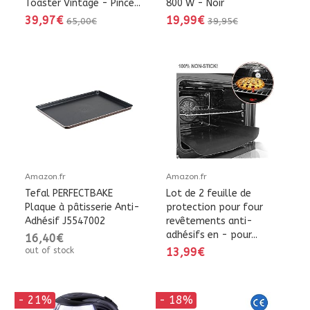
Toaster Vintage - Pince...
800 W - Noir
39,97€
19,99€
65,00€
39,95€
Amazon.fr
Amazon.fr
Tefal PERFECTBAKE
Lot de 2 feuille de
Plaque à pâtisserie Anti-
protection pour four
Adhésif J5547002
revêtements anti-
adhésifs en - pour...
16,40€
out of stock
13,99€
- 21%
- 18%