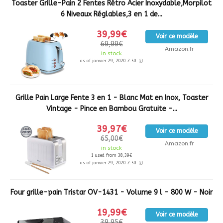
Toaster Grille-Pain 2 Fentes Rétro Acier Inoxydable,Morpilot
6 Niveaux Réglables,3 en 1 de...
39,99€
Voir ce modèle
69,99€
Amazon.fr
in stock
as of janvier 29, 2020 2:50
Grille Pain Large Fente 3 en 1 - Blanc Mat en Inox, Toaster
Vintage - Pince en Bambou Gratuite -...
39,97€
Voir ce modèle
65,00€
Amazon.fr
in stock
1 used from 38,39€
as of janvier 29, 2020 2:50
Four grille-pain Tristar OV-1431 - Volume 9 l - 800 W - Noir
19,99€
Voir ce modèle
39,95€