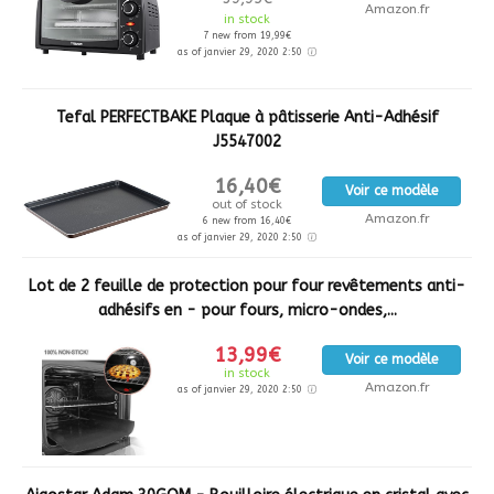
Amazon.fr
in stock
7 new from 19,99€
as of janvier 29, 2020 2:50
Tefal PERFECTBAKE Plaque à pâtisserie Anti-Adhésif
J5547002
16,40€
Voir ce modèle
out of stock
Amazon.fr
6 new from 16,40€
as of janvier 29, 2020 2:50
Lot de 2 feuille de protection pour four revêtements anti-
adhésifs en - pour fours, micro-ondes,...
13,99€
Voir ce modèle
in stock
Amazon.fr
as of janvier 29, 2020 2:50