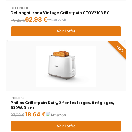
DELONGHI
DeLonghi Icona Vintage Grille-pain CTOV2103.BG
62,98 €
Kamody.fr
70,20 €
Voir l'offre
-33%
PHILIPS
Philips Grille-pain Daily, 2 fentes larges, 8 réglages,
830W, Blanc
18,64 €
27,99 €
Voir l'offre