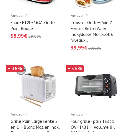
Amazon.fr
Amazon.fr
Faure FT2L-1641 Grille
Toaster Grille-Pain 2
Pain, Rouge
Fentes Rétro Acier
Inoxydable,Morpilot 6
58,99€
59,00€
Niveaux...
39,99€
69,99€
- 38%
- 49%
Amazon.fr
Amazon.fr
Grille Pain Large Fente 3
Four grille-pain Tristar
en 1 - Blanc Mat en Inox,
OV-1431 - Volume 9 l -