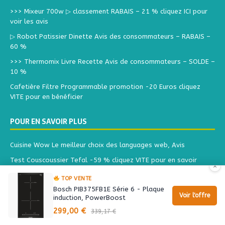
>>> Mixeur 700w ▷ classement RABAIS – 21 % cliquez ICI pour
voir les avis
▷ Robot Patissier Dinette Avis des consommateurs – RABAIS –
60 %
>>> Thermomix Livre Recette Avis de consommateurs – SOLDE –
10 %
Cafetière Filtre Programmable promotion -20 Euros cliquez
VITE pour en bénéficier
POUR EN SAVOIR PLUS
Cuisine Wow Le meilleur choix des languages web, Avis
Test Couscoussier Tefal -59 % cliquez VITE pour en savoir
×
plus…
TOP VENTE
Promo Cuisine Wok ▻▻ -25 % cliquez ICI pour Ne Pas Rater
Bosch PIB375FB1E Série 6 - Plaque
Cette Promo
Voir l'offre
induction, PowerBoost
299,00 €
Test Hotte Aspirante Grise 60 Cm moins cher ◁
339,17 €