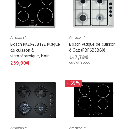
Amazon.fr
Amazon.fr
Bosch PKE645B17E Plaque
Bosch Plaque de cuisson
de cuisson à
à Gaz (PBP6B5B80)
vitrocéramique, Noir
147,78€
239,90€
out of stock
- 59%
Amazon.fr
Amazon.fr