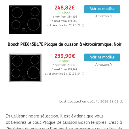
248,82€
Voir ce modèle
in stock
Amazon.fr
4 new from 224,41€
5 used from 199,00€
as of décembre 24, 2019 3:24
Bosch PKE645B17E Plaque de cuisson à vitrocéramique, Noir
239,90€
Voir ce modèle
in stock
Amazon.fr
7 new from 223,10€
1 used from 168,96€
as of décembre 24, 2019 3:24
Last updated on août 4, 2026 12:09
En utilisant notre sélection, il est évident que vous
obtiendrez le coût Plaque De Cuisson Bosch le après. C’est à
l’intérieur du guide que l’on peut se procurer ce qui se fait de