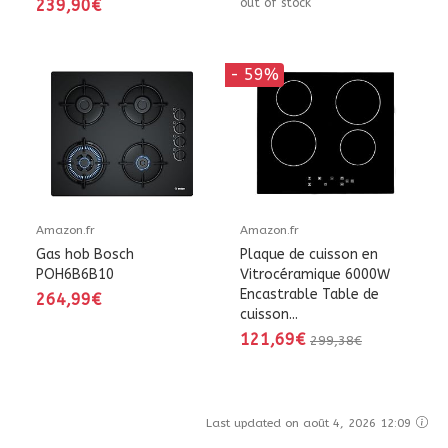
239,90€
out of stock
- 59%
Amazon.fr
Amazon.fr
Gas hob Bosch
Plaque de cuisson en
POH6B6B10
Vitrocéramique 6000W
Encastrable Table de
264,99€
cuisson...
121,69€
299,38€
Last updated on août 4, 2026 12:09