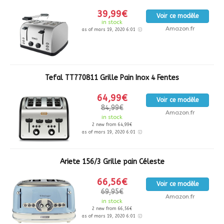
39,99€
Voir ce modèle
in stock
Amazon.fr
as of mars 19, 2020 6:01
Tefal TT770811 Grille Pain Inox 4 Fentes
64,99€
Voir ce modèle
84,99€
Amazon.fr
in stock
2 new from 64,99€
as of mars 19, 2020 6:01
Ariete 156/3 Grille pain Céleste
66,56€
Voir ce modèle
69,95€
Amazon.fr
in stock
2 new from 66,56€
as of mars 19, 2020 6:01