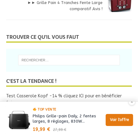
►► Grille Pain 4 Tranches Fente Large
comparatif Avis !
TROUVER CE QU’IL VOUS FAUT
C'EST LA TENDANCE !
Test Casserole Kopf -14 % cliquez ICI pour en bénéficier
×
6 views
TOP VENTE
Réduction immédiate Extracteur De Jus Xl Magimix >>> -20
Philips Grille-pain Daily, 2 fentes
% cliquez Maintenant pour en bénéficier
Voir l'offre
larges, 8 réglages, 830W…
5 views
19,99 €
27,99 €
Grille Pain Wmf Kitchenminis Pas Cher ◁