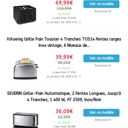
69,99€
Voir ce modèle
119,99€
Amazon.fr
in stock
1 used from 51,61€
as of mars 19, 2020 6:01
H.Koenig Grille Pain Toaster 4 Tranches TOS14 Fentes larges
Inox vintage, 6 Niveaux de...
39,99€
Voir ce modèle
99,00€
Amazon.fr
in stock
4 new from 37,15€
as of mars 19, 2020 6:01
SEVERIN Grille-Pain Automatique, 2 Fentes Longues, Jusqu'à
4 Tranches, 1 400 W, AT 2509, Inox/Noir
36,09€
Voir ce modèle
52,99€
Amazon.fr
in stock
7 new from 36,09€