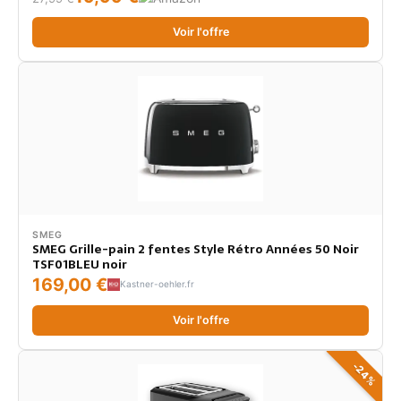
Voir l'offre
SMEG
SMEG Grille-pain 2 fentes Style Rétro Années 50 Noir
TSF01BLEU noir
169,00 €
Kastner-oehler.fr
Voir l'offre
-24%