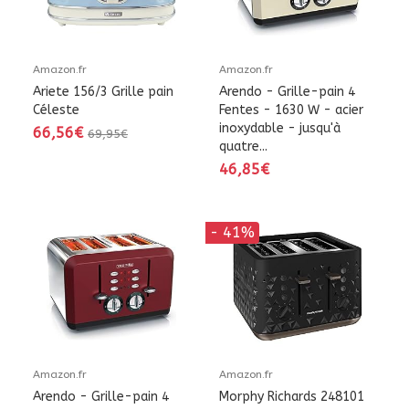
Amazon.fr
Amazon.fr
Ariete 156/3 Grille pain
Arendo - Grille-pain 4
Céleste
Fentes - 1630 W - acier
inoxydable - jusqu'à
66,56€
69,95€
quatre...
46,85€
- 41%
Amazon.fr
Amazon.fr
Arendo - Grille-pain 4
Morphy Richards 248101