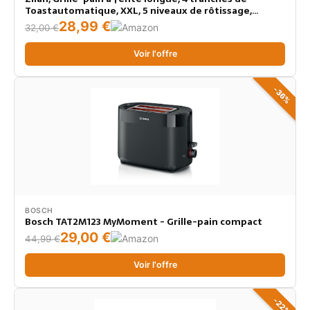
Toastautomatique, XXL, 5 niveaux de rôtissage,
accessoire de pain, fonction décongélation, tiroir
28,99 €
32,00 €
ramasse-miettes, Noir
Voir l'offre
-36%
BOSCH
Bosch TAT2M123 MyMoment - Grille-pain compact
29,00 €
44,99 €
Voir l'offre
-22%