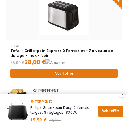
TEFAL
Tefal - Grille-pain Express 2 Fentes et - 7 niveaux de
dorage - Inox - Noir
28,00 €
35,99 €
Voir l'offre
PRÉCÉDENT
×
Promotion Grille Pain Xxl ►► -10 € cliquez ICI
TOP VENTE
pour en bénéficier
Philips Grille-pain Daily, 2 fentes
Voir l'offre
larges, 8 réglages, 830W…
SUIVANT
19,99 €
27,99 €
TEST Grille Pain 1 Fente Longue >>> -58 %
cliquez VITE pour voir les avis