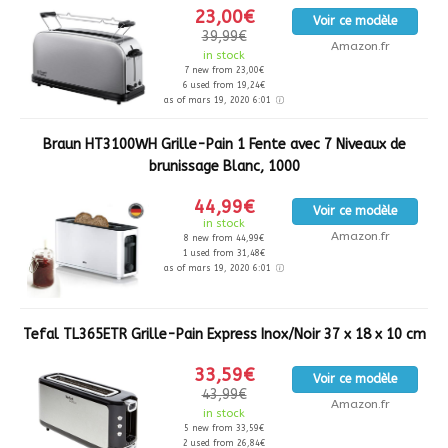
23,00€
Voir ce modèle
39,99€
Amazon.fr
in stock
7 new from 23,00€
6 used from 19,24€
as of mars 19, 2020 6:01
Braun HT3100WH Grille-Pain 1 Fente avec 7 Niveaux de
brunissage Blanc, 1000
44,99€
Voir ce modèle
in stock
Amazon.fr
8 new from 44,99€
1 used from 31,48€
as of mars 19, 2020 6:01
Tefal TL365ETR Grille-Pain Express Inox/Noir 37 x 18 x 10 cm
33,59€
Voir ce modèle
43,99€
Amazon.fr
in stock
5 new from 33,59€
2 used from 26,84€