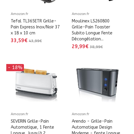
Amazon.fr
Amazon.fr
Tefal TL365ETR Grille-
Moulinex LS260800
Pain Express Inox/Noir 37
Grille-Pain Toaster
x 18 x 10 cm
Subito Longue Fente
Décongélation...
33,59€
43,99€
29,99€
38,99€
- 18%
Amazon.fr
Amazon.fr
SEVERIN Grille-Pain
Arendo - Grille-Pain
Automatique, 1 Fente
Automatique Design
Longue, Jusqu'à 2
Moderne - fente longue