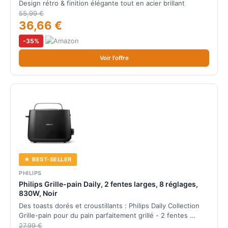
Design rétro & finition élégante tout en acier brillant
viennoiserie, Ramasse miettes, 1670W) Toaster 23311-
55,99 €
56
36,66 €
-35%
Voir l'offre
★ BEST-SELLER
PHILIPS
Philips Grille-pain Daily, 2 fentes larges, 8 réglages,
830W, Noir
Des toasts dorés et croustillants : Philips Daily Collection
Grille-pain pour du pain parfaitement grillé - 2 fentes …
27,99 €