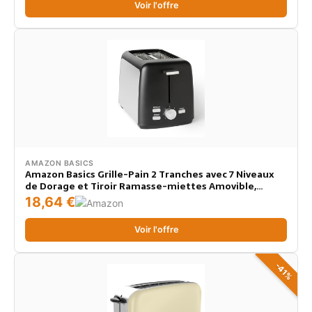
Voir l'offre
AMAZON BASICS
Amazon Basics Grille-Pain 2 Tranches avec 7 Niveaux
de Dorage et Tiroir Ramasse-miettes Amovible,
Fentes Extra Larges, 800W, Noir
18,64 €
Voir l'offre
-41%