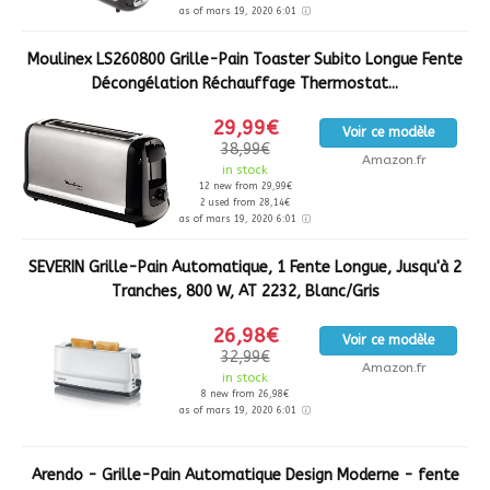
as of mars 19, 2020 6:01
Moulinex LS260800 Grille-Pain Toaster Subito Longue Fente
Décongélation Réchauffage Thermostat...
29,99€
Voir ce modèle
38,99€
Amazon.fr
in stock
12 new from 29,99€
2 used from 28,14€
as of mars 19, 2020 6:01
SEVERIN Grille-Pain Automatique, 1 Fente Longue, Jusqu'à 2
Tranches, 800 W, AT 2232, Blanc/Gris
26,98€
Voir ce modèle
32,99€
Amazon.fr
in stock
8 new from 26,98€
as of mars 19, 2020 6:01
Arendo - Grille-Pain Automatique Design Moderne - fente