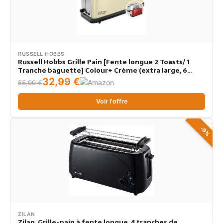
RUSSELL HOBBS
Russell Hobbs Grille Pain [Fente longue 2 Toasts/ 1
Tranche baguette] Colour+ Crème (extra large, 6
Niveaux de Brunissage rapide, Surélévation,
32,99 €
55,99 €
Décongèle & Réchauffe, 1000W) Toaster 21395-56
Voir l'offre
-9%
ZILAN
Zilan, Grille-pain à fente longue, 4 tranches de