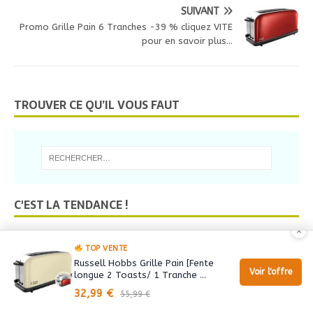
SUIVANT
Promo Grille Pain 6 Tranches -39 % cliquez VITE
pour en savoir plus…
TROUVER CE QU’IL VOUS FAUT
C'EST LA TENDANCE !
×
Test Casserole Kopf -14 % cliquez ICI pour en bénéficier
TOP VENTE
6 views
Russell Hobbs Grille Pain [Fente
Voir l'offre
longue 2 Toasts/ 1 Tranche …
TEST Grille Pain 1 Fente Longue >>> -58 % cliquez VITE pour
voir les avis
32,99 €
55,99 €
5 views