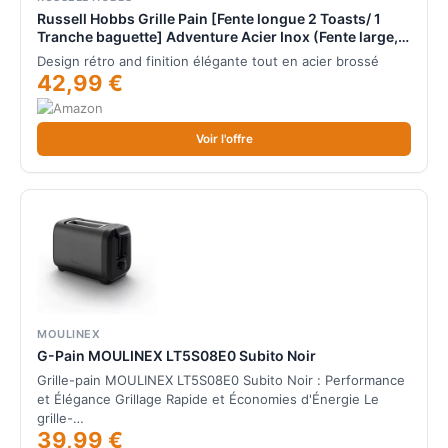
Russell Hobbs Grille Pain [Fente longue 2 Toasts/ 1
Tranche baguette] Adventure Acier Inox (Fente large, 6
Niveaux de Brunissage rapide réglables, Surélévation,
Design rétro and finition élégante tout en acier brossé
Décongèle & Réchauffe) 21396-56
42,99 €
Voir l'offre
MOULINEX
G-Pain MOULINEX LT5S08E0 Subito Noir
Grille-pain MOULINEX LT5S08E0 Subito Noir : Performance
et Élégance Grillage Rapide et Économies d'Énergie Le
grille-…
39,99 €