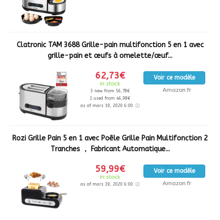
Clatronic TAM 3688 Grille-pain multifonction 5 en 1 avec
grille-pain et œufs à omelette/œuf...
62,73€
Voir ce modèle
in stock
Amazon.fr
3 new from 56,78€
1 used from 46,98€
as of mars 19, 2020 6:00
Rozi Grille Pain 5 en 1 avec Poêle Grille Pain Multifonction 2
Tranches ， Fabricant Automatique...
59,99€
Voir ce modèle
in stock
Amazon.fr
as of mars 19, 2020 6:00