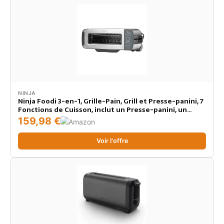
NINJA
Ninja Foodi 3-en-1, Grille-Pain, Grill et Presse-panini, 7
Fonctions de Cuisson, inclut un Presse-panini, un
Plateau de Cuisson et un Bac à Miettes, en Acier
159,98 €
Inoxydable, ST202EU
Voir l'offre