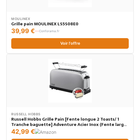
MOULINEX
Grille pain MOULINEX LS5S08E0
39,99 €
Conforama.fr
Voir l'offre
RUSSELL HOBBS
Russell Hobbs Grille Pain [Fente longue 2 Toasts/ 1
Tranche baguette] Adventure Acier Inox (Fente large,
6 Niveaux de Brunissage rapide réglables,
42,99 €
Surélévation, Décongèle & Réchauffe) 21396-56