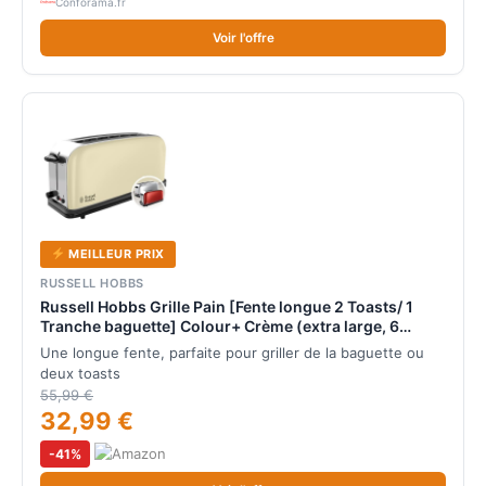
Conforama.fr
Voir l'offre
MEILLEUR PRIX
RUSSELL HOBBS
Russell Hobbs Grille Pain [Fente longue 2 Toasts/ 1
Tranche baguette] Colour+ Crème (extra large, 6
Niveaux de Brunissage rapide, Surélévation,
Une longue fente, parfaite pour griller de la baguette ou
Décongèle & Réchauffe, 1000W) Toaster 21395-56
deux toasts
55,99 €
32,99 €
-41%