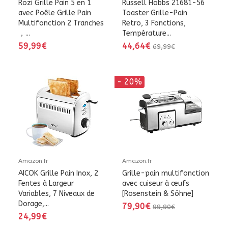
Rozi Grille Pain 5 en 1
Russell Hobbs 21681-56
avec Poêle Grille Pain
Toaster Grille-Pain
Multifonction 2 Tranches
Retro, 3 Fonctions,
，...
Température...
59,99€
44,64€
69,99€
- 20%
Amazon.fr
Amazon.fr
AICOK Grille Pain Inox, 2
Grille-pain multifonction
Fentes à Largeur
avec cuiseur à œufs
Variables, 7 Niveaux de
[Rosenstein & Söhne]
Dorage,...
79,90€
99,90€
24,99€