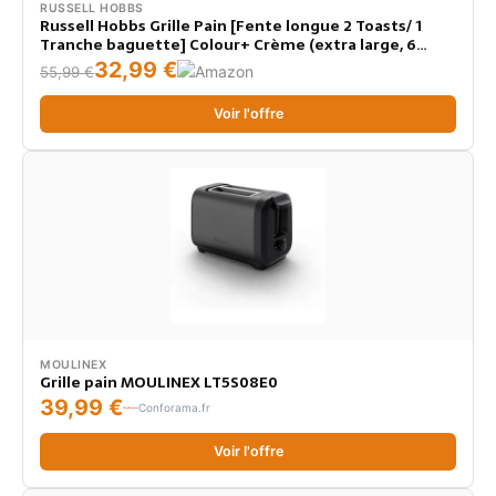
RUSSELL HOBBS
Russell Hobbs Grille Pain [Fente longue 2 Toasts/ 1
Tranche baguette] Colour+ Crème (extra large, 6
Niveaux de Brunissage rapide, Surélévation,
32,99 €
55,99 €
Décongèle & Réchauffe, 1000W) Toaster 21395-56
Voir l'offre
MOULINEX
Grille pain MOULINEX LT5S08E0
39,99 €
Conforama.fr
Voir l'offre