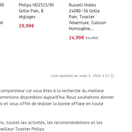
90
Philips HD2515/90
Russell Hobbs
c
Grille Pain, 8
24080-56 Grille
réglages
Pain, Toaster
 W
Adventure, Cuisson
29,99€
Homogène,...
24,99€
34,99€
Last updated on août 1, 2026 3:21
omparateur car vous êtes à la recherche du meilleur
romotions disponibles aujourd’hui. Nous souhaitons donner
s et vous offrir de réaliser la bonne affaire en toute
s, toutes les activités, les recommandations et les
eilleur Toaster Philips.