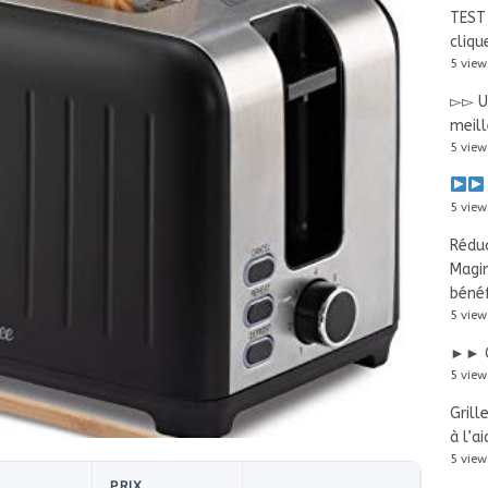
TEST 
cliqu
5 view
▻▻ Us
meill
5 view
5 view
Réduc
Magi
bénéf
5 view
►► G
5 view
Grill
à l’a
5 view
PRIX