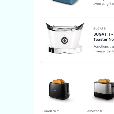
commande
avec ce grill
brunissage
rétro, vous 
sur 6 nivea
seulement gr
fonction
pain grillé cr
décongélat
ma…
réchauffag
BUGATTI
arrêt, tiroir
BUGATTI - 
ramasse-m
Toaster No
extensible,
Bianca UK
Fonctions : 
pétrole
niveaux de f
brunissemen
niveaux de g
décongélatio
réchauffe l…
Amazon.fr
Amazon.fr