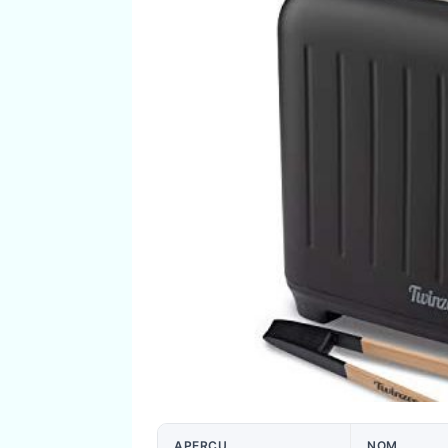
APERÇU
NOM