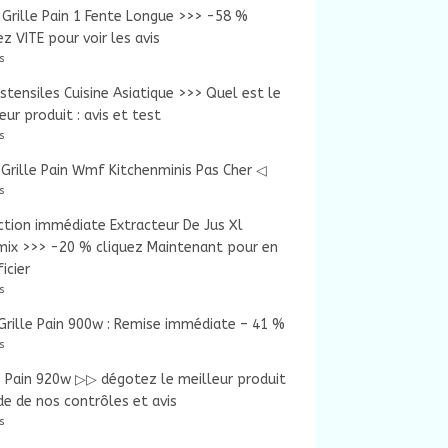
Grille Pain 1 Fente Longue >>> -58 %
ez VITE pour voir les avis
s
tensiles Cuisine Asiatique >>> Quel est le
eur produit : avis et test
s
Grille Pain Wmf Kitchenminis Pas Cher ◁
s
tion immédiate Extracteur De Jus Xl
mix >>> -20 % cliquez Maintenant pour en
icier
s
rille Pain 900w : Remise immédiate – 41 %
s
e Pain 920w ▷▷ dégotez le meilleur produit
ide de nos contrôles et avis
s