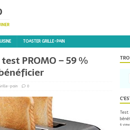
D
UINER
ISINE
TOASTER GRILLE-PAIN
s test PROMO – 59 %
TRO
 bénéficier
rille-pain
0
C'ES
Test 
bénéf
6 view