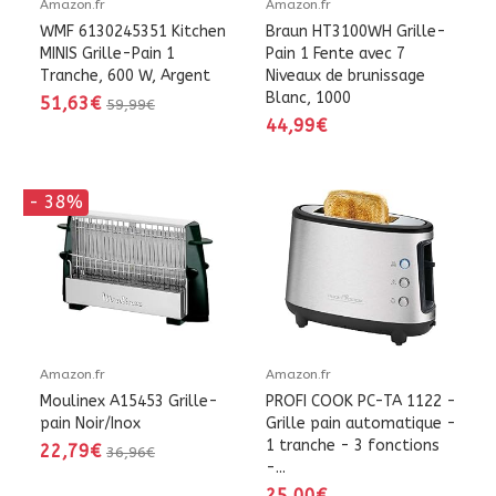
Amazon.fr
Amazon.fr
WMF 6130245351 Kitchen
Braun HT3100WH Grille-
MINIS Grille-Pain 1
Pain 1 Fente avec 7
Tranche, 600 W, Argent
Niveaux de brunissage
Blanc, 1000
51,63€
59,99€
44,99€
- 38%
Amazon.fr
Amazon.fr
Moulinex A15453 Grille-
PROFI COOK PC-TA 1122 -
pain Noir/Inox
Grille pain automatique -
1 tranche - 3 fonctions
22,79€
36,96€
-...
25,00€