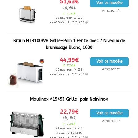
51,63€
Voir ce modèle
59,99€
Amazon.fr
in stock
12 new from 51,63€
as of février 19, 2020 6:07
Braun HT3100WH Grille-Pain 1 Fente avec 7 Niveaux de
brunissage Blanc, 1000
44,99€
Voir ce modèle
in stock
Amazon.fr
10 new from 44,99€
as of février 19, 2020 6:07
Moulinex A15453 Grille-pain Noir/Inox
22,79€
Voir ce modèle
36,96€
Amazon.fr
in stock
24 new from 22,79€
3 used from 16,64€
as of février 19, 2020 6:07