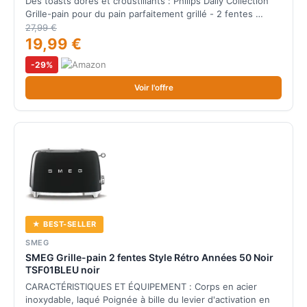
Des toasts dorés et croustillants : Philips Daily Collection
Grille-pain pour du pain parfaitement grillé - 2 fentes …
27,99 €
19,99 €
-29%
Voir l'offre
★ BEST-SELLER
SMEG
SMEG Grille-pain 2 fentes Style Rétro Années 50 Noir
TSF01BLEU noir
CARACTÉRISTIQUES ET ÉQUIPEMENT : Corps en acier
inoxydable, laqué Poignée à bille du levier d'activation en