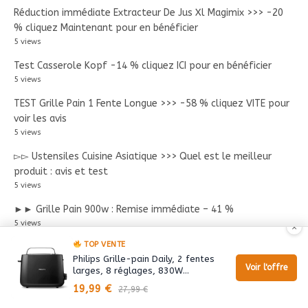
Réduction immédiate Extracteur De Jus Xl Magimix >>> -20
% cliquez Maintenant pour en bénéficier
5 views
Test Casserole Kopf -14 % cliquez ICI pour en bénéficier
5 views
TEST Grille Pain 1 Fente Longue >>> -58 % cliquez VITE pour
voir les avis
5 views
▻▻ Ustensiles Cuisine Asiatique >>> Quel est le meilleur
produit : avis et test
5 views
►► Grille Pain 900w : Remise immédiate – 41 %
5 views
×
TOP VENTE
Grille Pain 920w ▷▷ dégotez le meilleur produit à l’aide de
Philips Grille-pain Daily, 2 fentes
nos contrôles et avis
Voir l'offre
larges, 8 réglages, 830W…
5 views
19,99 €
27,99 €
Casserole De Buyer Milady Quel est le meilleur produit : avis