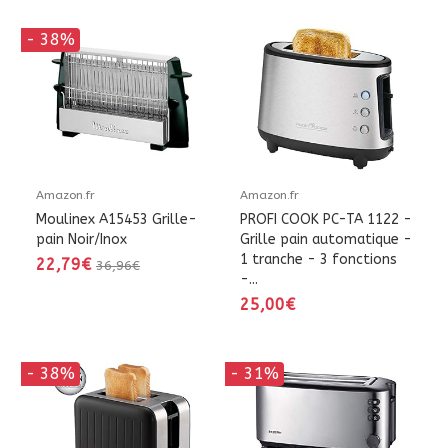
- 38%
Amazon.fr
Amazon.fr
Moulinex A15453 Grille-
PROFI COOK PC-TA 1122 -
pain Noir/Inox
Grille pain automatique -
1 tranche - 3 fonctions
22,79€
36,96€
-...
25,00€
- 38%
- 31%