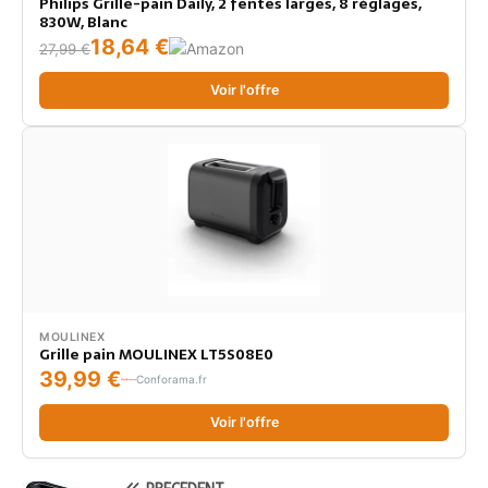
Philips Grille-pain Daily, 2 fentes larges, 8 réglages,
830W, Blanc
18,64 €
27,99 €
Voir l'offre
MOULINEX
Grille pain MOULINEX LT5S08E0
39,99 €
Conforama.fr
Voir l'offre