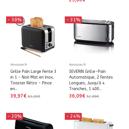
- 38%
- 31%
Amazon.fr
Amazon.fr
Grille Pain Large Fente 3
SEVERIN Grille-Pain
in 1 - Noir Mat en Inox,
Automatique, 2 Fentes
Toaster Rétro - Pince
Longues, Jusqu'à 4
en...
Tranches, 1 400...
39,97€
36,09€
65,00€
52,99€
- 20%
- 24%